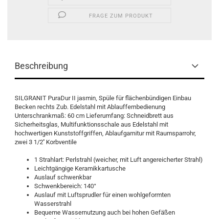
FRAGE ZUM PRODUKT
Beschreibung
SILGRANIT PuraDur II jasmin, Spüle für flächenbündigen Einbau
Becken rechts Zub. Edelstahl mit Ablauffernbedienung
Unterschrankmaß: 60 cm Lieferumfang: Schneidbrett aus
Sicherheitsglas, Multifunktionsschale aus Edelstahl mit
hochwertigen Kunststoffgriffen, Ablaufgarnitur mit Raumsparrohr,
zwei 3 1/2'' Korbventile
1 Strahlart: Perlstrahl (weicher, mit Luft angereicherter Strahl)
Leichtgängige Keramikkartusche
Auslauf schwenkbar
Schwenkbereich: 140°
Auslauf mit Luftsprudler für einen wohlgeformten
Wasserstrahl
Bequeme Wassernutzung auch bei hohen Gefäßen