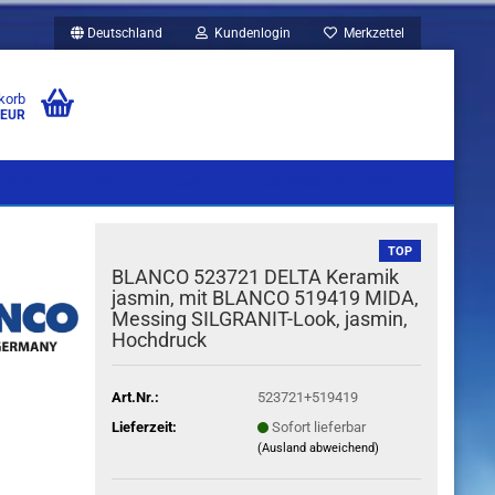
Deutschland
Kundenlogin
Merkzettel
korb
 EUR
UBEN
KAFFEEVOLLAUTOMATEN
ACCESSOIRES
WEITERE
TOP
BLANCO 523721 DELTA Keramik
jasmin, mit BLANCO 519419 MIDA,
Messing SILGRANIT-Look, jasmin,
Hochdruck
Art.Nr.:
523721+519419
Lieferzeit:
Sofort lieferbar
(Ausland abweichend)