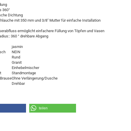
dung
s 360°
ische Dichtung
Schlauche mit 350 mm und 3/8" Mutter für einfache Installation
erabfluss ermöglicht einfachere Füllung von Töpfen und Vasen
adius:: 360 ° drehbare Abgang
jasmin
sch
NEIN
Rund
Granit
Einhebelmischer
t
Standmontage
 Brause
Ohne Verlängerung/Dusche
Drehbar
teilen