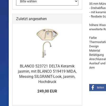
35 mm Mün
- Drehabflus
- mit keram
- flexibele 
Zuletzt angesehen
höhere Wass
erweiterte R
Farbe
Thermostati
Design
Material
Betätigung
Anschlussar
Auslauf und
BLANCO 523721 DELTA Keramik
Arm
jasmin, mit BLANCO 519419 MIDA,
Messing SILGRANIT-Look, jasmin,
Hochdruck
teilen
249,00 EUR