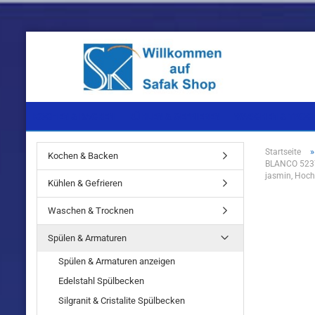
KOCHEN & BACKEN
KÜHLEN & GEFRIEREN
WASCHEN & TROC
Startseite
Kochen & Backen
BLANCO 5237
Einbaugeräte
Einbaugeräte
Einbaugeräte
jasmin, Hoc
Kühlen & Gefrieren
Standgeräte
Standgeräte
Standgeräte
Waschen & Trocknen
Spülen & Armaturen
Spülen & Armaturen anzeigen
Edelstahl Spülbecken
Einbaugeräte
Silgranit & Cristalite Spülbecken
Standgeräte