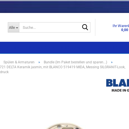
Suche...
Ihr Waren
Alle
0,00
KNEN
SPÜLEN & ARMATUREN
GESCHIRRSPÜLER
DUNSTABZUGSHA
»
»
»
Spülen & Armaturen
Bundle (Im Paket bestellen und sparen...)
21 DELTA Keramik jasmin, mit BLANCO 519419 MIDA, Messing SILGRANIT-Look,
Einbaugeräte
Einbaugeräte
hdruck
Standgeräte
Standgeräte
Side by Side