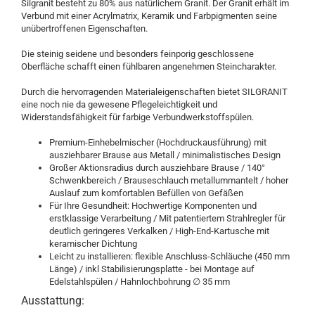
Silgranit besteht zu 80% aus natürlichem Granit. Der Granit erhält im
Verbund mit einer Acrylmatrix, Keramik und Farbpigmenten seine
unübertroffenen Eigenschaften.
Die steinig seidene und besonders feinporig geschlossene
Oberfläche schafft einen fühlbaren angenehmen Steincharakter.
Durch die hervorragenden Materialeigenschaften bietet SILGRANIT
eine noch nie da gewesene Pflegeleichtigkeit und
Widerstandsfähigkeit für farbige Verbundwerkstoffspülen.
Premium-Einhebelmischer (Hochdruckausführung) mit
ausziehbarer Brause aus Metall / minimalistisches Design
Großer Aktionsradius durch ausziehbare Brause / 140°
Schwenkbereich / Brauseschlauch metallummantelt / hoher
Auslauf zum komfortablen Befüllen von Gefäßen
Für Ihre Gesundheit: Hochwertige Komponenten und
erstklassige Verarbeitung / Mit patentiertem Strahlregler für
deutlich geringeres Verkalken / High-End-Kartusche mit
keramischer Dichtung
Leicht zu installieren: flexible Anschluss-Schläuche (450 mm
Länge) / inkl Stabilisierungsplatte - bei Montage auf
Edelstahlspülen / Hahnlochbohrung ∅ 35 mm
Ausstattung: