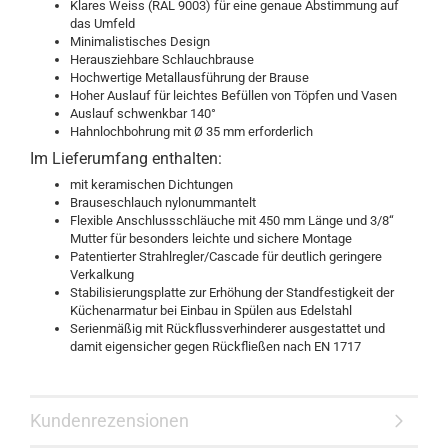
Klares Weiss (RAL 9003) für eine genaue Abstimmung auf
das Umfeld
Minimalistisches Design
Herausziehbare Schlauchbrause
Hochwertige Metallausführung der Brause
Hoher Auslauf für leichtes Befüllen von Töpfen und Vasen
Auslauf schwenkbar 140°
Hahnlochbohrung mit Ø 35 mm erforderlich
Im Lieferumfang enthalten:
mit keramischen Dichtungen
Brauseschlauch nylonummantelt
Flexible Anschlussschläuche mit 450 mm Länge und 3/8“
Mutter für besonders leichte und sichere Montage
Patentierter Strahlregler/Cascade für deutlich geringere
Verkalkung
Stabilisierungsplatte zur Erhöhung der Standfestigkeit der
Küchenarmatur bei Einbau in Spülen aus Edelstahl
Serienmäßig mit Rückflussverhinderer ausgestattet und
damit eigensicher gegen Rückfließen nach EN 1717
Kundenrezensionen