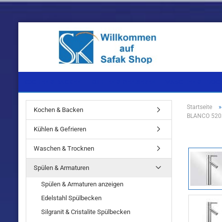
KOCHEN & BACKEN
KÜHLEN & GEFRIEREN
WASCHEN & TROC
Startseite
Kochen & Backen
BLANCO 520
Einbaugeräte
Einbaugeräte
Einbaugeräte
Kühlen & Gefrieren
Standgeräte
Standgeräte
Standgeräte
Waschen & Trocknen
Spülen & Armaturen
Spülen & Armaturen anzeigen
Edelstahl Spülbecken
Einbaugeräte
Silgranit & Cristalite Spülbecken
Standgeräte