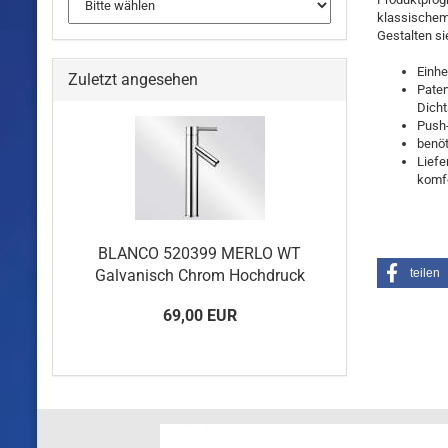
klassischem
Gestalten s
Einhe
Zuletzt angesehen
Paten
Dich
Push-
benöt
Liefe
komfo
BLANCO 520399 MERLO WT
Galvanisch Chrom Hochdruck
teilen
69,00 EUR