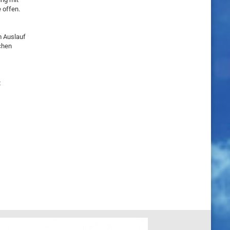
 offen.
m Auslauf
schen
t