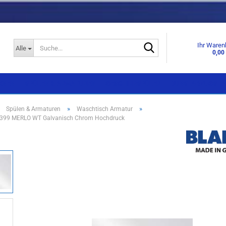
Suche...
Ihr Waren
Alle
0,00
KNEN
SPÜLEN & ARMATUREN
GESCHIRRSPÜLER
DUNSTABZUGSHA
»
»
»
Spülen & Armaturen
Waschtisch Armatur
399 MERLO WT Galvanisch Chrom Hochdruck
Einbaugeräte
Einbaugeräte
Standgeräte
Standgeräte
Side by Side