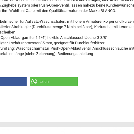
 Zughebelsystem oder Push-Open-Ventil, lassen nahezu keine Kundenwünsche
ie ihre Wohlfühl-Oase mit den Qualitätsarmaturen der Marke BLANCO.
belmischer für Aufsatz-Waschschalen, mit hohem Armaturenkörper und kurze
tierter Strahlregler (Durchflussmenge 7 l/min bei 3 bar), Kartusche mit kerami
tscheiben
Open-Ablaufgarnitur 1 1/4", flexible Anschlussschläuche G 3/8"
igter Lochdurchmesser 35 mm, geeignet für Durchlauferhitzer
rumfang: Waschtischarmatur, Push-Open-Ablaufventil, Anschlussschläuche mi
rtabler Länge (siehe Zeichnung), Bedienungsanleitung
teilen