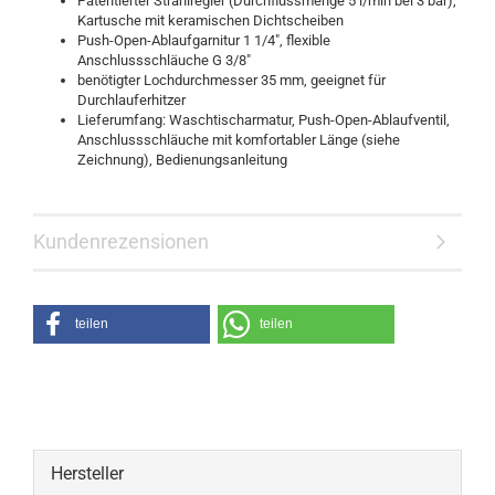
Patentierter Strahlregler (Durchflussmenge 5 l/min bei 3 bar),
Kartusche mit keramischen Dichtscheiben
Push-Open-Ablaufgarnitur 1 1/4", flexible
Anschlussschläuche G 3/8"
benötigter Lochdurchmesser 35 mm, geeignet für
Durchlauferhitzer
Lieferumfang: Waschtischarmatur, Push-Open-Ablaufventil,
Anschlussschläuche mit komfortabler Länge (siehe
Zeichnung), Bedienungsanleitung
Kundenrezensionen
teilen
teilen
Hersteller