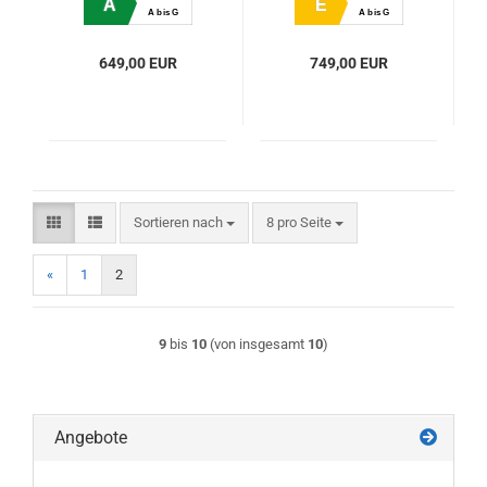
A
E
A bis G
A bis G
649,00 EUR
749,00 EUR
Sortieren nach
pro Seite
Sortieren nach
8 pro Seite
«
1
2
9
bis
10
(von insgesamt
10
)
Angebote