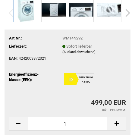
Art.Nr.:
WM14N292
Lieferzeit:
Sofort lieferbar
(Ausland abweichend)
EAN:
4242003872321
Energieeffizienz-
SPEKTRUM
D
klasse (EEK):
A bis G
499,00 EUR
inkl. 19% MwSt.