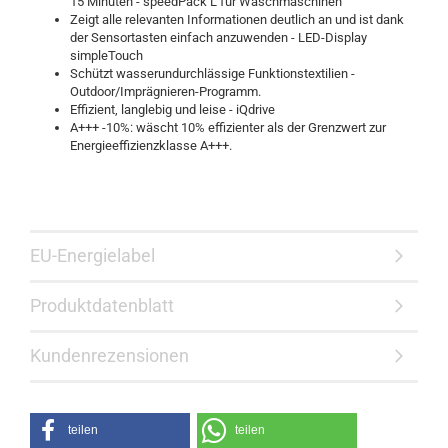
15 Minuten - speedPack L für Waschmaschinen
Zeigt alle relevanten Informationen deutlich an und ist dank
der Sensortasten einfach anzuwenden - LED-Display
simpleTouch
Schützt wasserundurchlässige Funktionstextilien -
Outdoor/Imprägnieren-Programm.
Effizient, langlebig und leise - iQdrive
A+++ -10%: wäscht 10% effizienter als der Grenzwert zur
Energieeffizienzklasse A+++.
EU-Energielabel
Produktdatenblatt
Kundenrezensionen
teilen
teilen