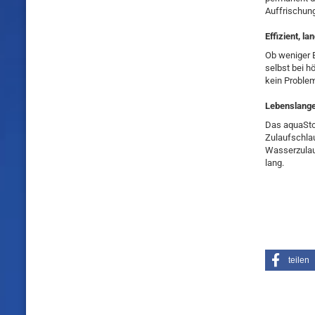
Auffrischun
Effizient, la
Ob weniger E
selbst bei h
kein Problem
Lebenslang
Das aquaSto
Zulaufschlau
Wasserzulauf
lang.
teilen