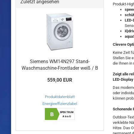
Zuletzt angesehen
Produkt-High
spee
schüt
LED-D
Sens
iQdri
aqua
Clevere Opti
Keine Zeit f
Stellen Sie 
Siemens WM14N297 Stand-
die Ihnen in
Waschmaschine-Frontlader weiß / B
Zeigt alle r
559,00 EUR
LED-Display
Das moderne 
oder individ
Produktdatenblatt
können prob
Energieeffizienzlabel
Schonende R
SPEKTRUM
B
Outdoor-Tex
A bis G
verklebte N
Hitze. Das O
permanent di