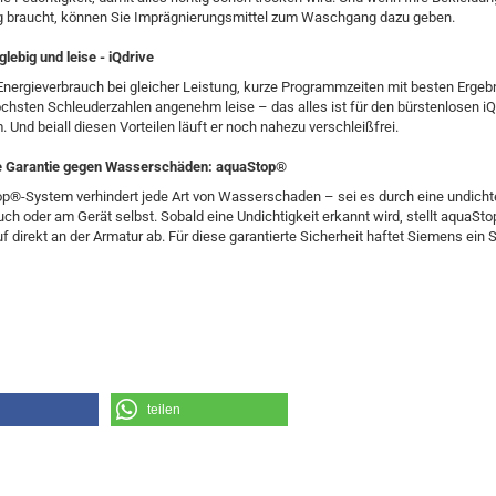
g braucht, können Sie Imprägnierungsmittel zum Waschgang dazu geben.
nglebig und leise - iQdrive
nergieverbrauch bei gleicher Leistung, kurze Programmzeiten mit besten Ergeb
öchsten Schleuderzahlen angenehm leise – das alles ist für den bürstenlosen i
. Und beiall diesen Vorteilen läuft er noch nahezu verschleißfrei.
e Garantie gegen Wasserschäden: aquaStop®
p®-System verhindert jede Art von Wasserschaden – sei es durch eine undicht
ch oder am Gerät selbst. Sobald eine Undichtigkeit erkannt wird, stellt aquaSt
 direkt an der Armatur ab. Für diese garantierte Sicherheit haftet Siemens ein 
teilen