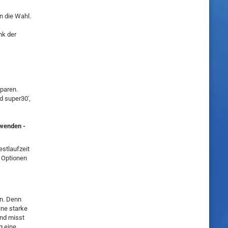
n die Wahl.
nk der
sparen.
d super30',
wenden -
estlaufzeit
e Optionen
n. Denn
ne starke
und misst
g eine