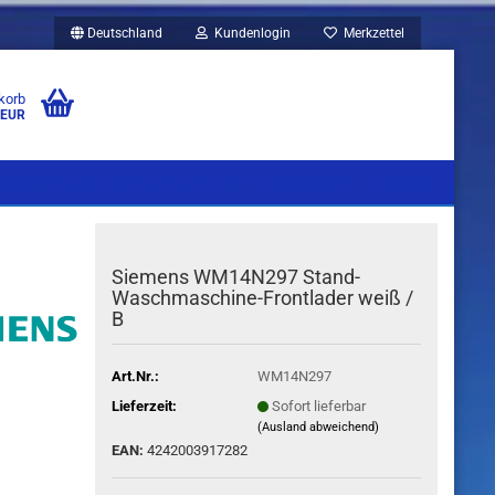
Deutschland
Kundenlogin
Merkzettel
korb
 EUR
UBEN
KAFFEEVOLLAUTOMATEN
ACCESSOIRES
WEITERE
Siemens WM14N297 Stand-
Waschmaschine-Frontlader weiß /
B
Art.Nr.:
WM14N297
Lieferzeit:
Sofort lieferbar
(Ausland abweichend)
EAN:
4242003917282