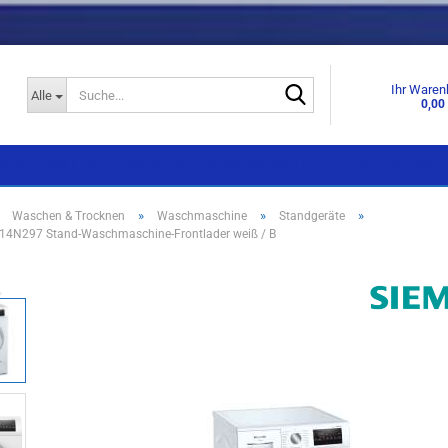
Suche...
Ihr Waren
Alle
0,00
KNEN
SPÜLEN & ARMATUREN
GESCHIRRSPÜLER
DUNSTABZUGSHA
»
»
»
»
Waschen & Trocknen
Waschmaschine
Standgeräte
4N297 Stand-Waschmaschine-Frontlader weiß / B
Einbaugeräte
Einbaugeräte
Standgeräte
Standgeräte
Side by Side