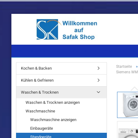
KOCHEN & BACKEN
KÜHLEN & GEFRIEREN
WASCHEN & TROC
Startseite
Kochen & Backen
Siemens WM1
Einbaugeräte
Einbaugeräte
Einbaugeräte
Kühlen & Gefrieren
Standgeräte
Standgeräte
Standgeräte
Waschen & Trocknen
Waschen & Trocknen anzeigen
Waschmaschine
Waschmaschine anzeigen
Einbaugeräte
Einbaugeräte
Standgeräte
Standgeräte