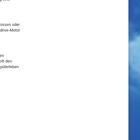
nissen oder
Qdrive‑Motor
en
op® den
Spülerleben