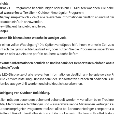
lights:
dPack L –
Programme beschleunigen oder in nur 15 Minuten waschen. Sie habe
zt wasserfeste Textilien -
Outdoor-/Imprägnier-Programm.
isplay simpleTouch -
Zeigt alle relevanten Informationen deutlich an und ist da
ortasten einfach anzuwenden.
ve -
Effizient, langlebig und leise.
Stop®
onen für blitzsaubere Wäsche in weniger Zeit.
ür einen vollen Waschgang? Die Option varioSpeed hilft Ihnen, wertvolle Zeit zu 
einfach die gewünschte Laufzeit ein, oder nutzen Sie die Programme super15' un
 nur 15 oder 30 Minuten perfekt saubere Wäsche liefern.
elevanten Informationen deutlich an und ist dank der
Sensortasten einfach anzu
 simpleTouch
LED-Display zeigt alle relevanten Informationen deutlich an - beispielsweise R
uelle Zeitvoreinstellung - und ist dank der Sensortasten einfach zu bedienen. All
lemlos ausgewählt werden und sind deutlich zu erkennen.
einigung von Outdoor-Bekleidung.
tilien müssen besonders schonend behandelt werden – vor allem beim Trockne
ähte, Membranbeschichtungen und wasserabweisende Materialien vertragen kei
utdoor/Imprägnier-Programm trocknet alles bei konstant niedriger Temperatur 
e Feuchtigkeit, damit alles richtig schön trocken wird. Und wenn Ihre Bekleidun