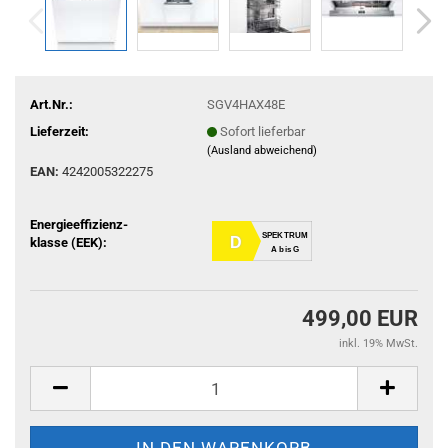
Art.Nr.:
SGV4HAX48E
Lieferzeit:
Sofort lieferbar
(Ausland abweichend)
EAN:
4242005322275
Energieeffizienz-
SPEKTRUM
D
klasse (EEK):
A bis G
499,00 EUR
inkl. 19% MwSt.