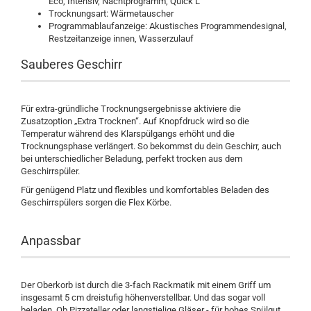
Eco, Intensiv, Nachtprogramm, Quick L
Trocknungsart: Wärmetauscher
Programmablaufanzeige: Akustisches Programmendesignal,
Restzeitanzeige innen, Wasserzulauf
Sauberes Geschirr
Für extra-gründliche Trocknungsergebnisse aktiviere die
Zusatzoption „Extra Trocknen“. Auf Knopfdruck wird so die
Temperatur während des Klarspülgangs erhöht und die
Trocknungsphase verlängert. So bekommst du dein Geschirr, auch
bei unterschiedlicher Beladung, perfekt trocken aus dem
Geschirrspüler.
Für genügend Platz und flexibles und komfortables Beladen des
Geschirrspülers sorgen die Flex Körbe.
Anpassbar
Der Oberkorb ist durch die 3-fach Rackmatik mit einem Griff um
insgesamt 5 cm dreistufig höhenverstellbar. Und das sogar voll
beladen. Ob Pizzateller oder langstielige Gläser - für hohes Spülgut