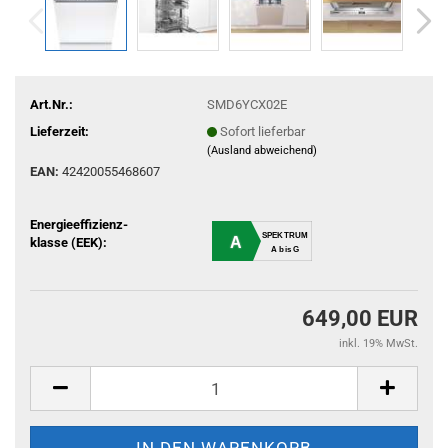
Art.Nr.:
SMD6YCX02E
Lieferzeit:
Sofort lieferbar
(Ausland abweichend)
EAN:
42420055468607
Energieeffizienz-
SPEKTRUM
A
klasse (EEK):
A bis G
649,00 EUR
inkl. 19% MwSt.