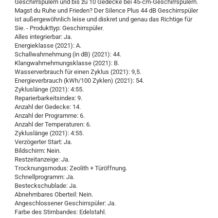
Geschirrspülern und bis zu 10 Gedecke bei 45-cm-Geschirrspülern.
Magst du Ruhe und Frieden? Der Silence Plus 44 dB Geschirrspüler
ist außergewöhnlich leise und diskret und genau das Richtige für
Sie. - Produkttyp: Geschirrspüler.
Alles integrierbar: Ja.
Energieklasse (2021): A.
Schallwahrnehmung (in dB) (2021): 44.
Klangwahrnehmungsklasse (2021): B.
Wasserverbrauch für einen Zyklus (2021): 9,5.
Energieverbrauch (kWh/100 Zyklen) (2021): 54.
Zykluslänge (2021): 4:55.
Reparierbarkeitsindex: 9.
Anzahl der Gedecke: 14.
Anzahl der Programme: 6.
Anzahl der Temperaturen: 6.
Zykluslänge (2021): 4:55.
Verzögerter Start: Ja.
Bildschirm: Nein.
Restzeitanzeige: Ja.
Trocknungsmodus: Zeolith + Türöffnung.
Schnellprogramm: Ja.
Besteckschublade: Ja.
Abnehmbares Oberteil: Nein.
Angeschlossener Geschirrspüler: Ja.
Farbe des Stirnbandes: Edelstahl.