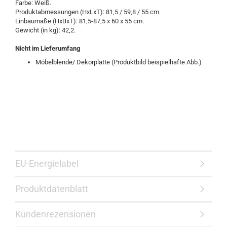
Farbe: Weiß.
Produktabmessungen (HxLxT): 81,5 / 59,8 / 55 cm.
Einbaumaße (HxBxT): 81,5-87,5 x 60 x 55 cm.
Gewicht (in kg): 42,2.
Nicht
im Lieferumfang
Möbelblende/ Dekorplatte (Produktbild beispielhafte Abb.)
EU-Energielabel
Produktdatenblatt
Kundenrezensionen