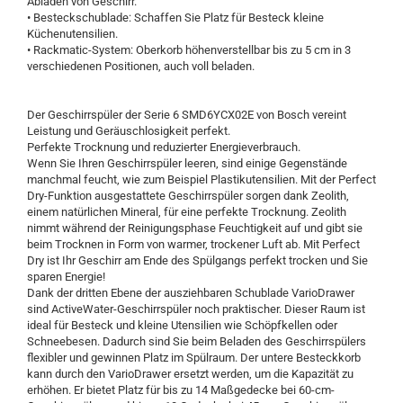
Abladen von Geschirr.
• Besteckschublade: Schaffen Sie Platz für Besteck kleine
Küchenutensilien.
• Rackmatic-System: Oberkorb höhenverstellbar bis zu 5 cm in 3
verschiedenen Positionen, auch voll beladen.
Der Geschirrspüler der Serie 6 SMD6YCX02E von Bosch vereint
Leistung und Geräuschlosigkeit perfekt.
Perfekte Trocknung und reduzierter Energieverbrauch.
Wenn Sie Ihren Geschirrspüler leeren, sind einige Gegenstände
manchmal feucht, wie zum Beispiel Plastikutensilien. Mit der Perfect
Dry-Funktion ausgestattete Geschirrspüler sorgen dank Zeolith,
einem natürlichen Mineral, für eine perfekte Trocknung. Zeolith
nimmt während der Reinigungsphase Feuchtigkeit auf und gibt sie
beim Trocknen in Form von warmer, trockener Luft ab. Mit Perfect
Dry ist Ihr Geschirr am Ende des Spülgangs perfekt trocken und Sie
sparen Energie!
Dank der dritten Ebene der ausziehbaren Schublade VarioDrawer
sind ActiveWater-Geschirrspüler noch praktischer. Dieser Raum ist
ideal für Besteck und kleine Utensilien wie Schöpfkellen oder
Schneebesen. Dadurch sind Sie beim Beladen des Geschirrspülers
flexibler und gewinnen Platz im Spülraum. Der untere Besteckkorb
kann durch den VarioDrawer ersetzt werden, um die Kapazität zu
erhöhen. Er bietet Platz für bis zu 14 Maßgedecke bei 60-cm-