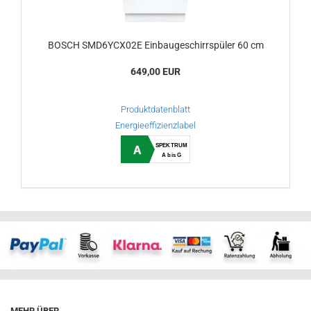
BOSCH SMD6YCX02E Einbaugeschirrspüler 60 cm
649,00 EUR
Produktdatenblatt
Energieeffizienzlabel
SPEKTRUM
A
A bis G
MEHR ÜBER...