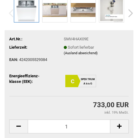
Art.Nr.:
SMV4HAX09E
Lieferzeit:
Sofort lieferbar
(Ausland abweichend)
EAN:
4242005529384
Energieeffizienz-
SPEKTRUM
C
klasse (EEK):
A bis G
733,00 EUR
inkl. 19% MwSt.