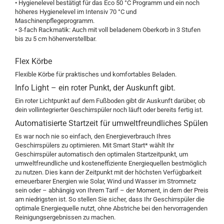
• Hygienelevel bestätigt für das Eco 50 °C Programm und ein noch
höheres Hygienelevel im Intensiv 70 °C und
Maschinenpflegeprogramm.
• 3-fach Rackmatik: Auch mit voll beladenem Oberkorb in 3 Stufen
bis zu 5 cm höhenverstellbar.
Flex Körbe
Flexible Körbe für praktisches und komfortables Beladen.
Info Light – ein roter Punkt, der Auskunft gibt.
Ein roter Lichtpunkt auf dem Fußboden gibt dir Auskunft darüber, ob
dein vollintegrierter Geschirrspüler noch läuft oder bereits fertig ist.
Automatisierte Startzeit für umweltfreundliches Spülen
Es war noch nie so einfach, den Energieverbrauch Ihres
Geschirrspülers zu optimieren. Mit Smart Start* wählt Ihr
Geschirrspüler automatisch den optimalen Startzeitpunkt, um
umweltfreundliche und kosteneffiziente Energiequellen bestmöglich
zu nutzen. Dies kann der Zeitpunkt mit der höchsten Verfügbarkeit
erneuerbarer Energien wie Solar, Wind und Wasser im Stromnetz
sein oder – abhängig von Ihrem Tarif – der Moment, in dem der Preis
am niedrigsten ist. So stellen Sie sicher, dass Ihr Geschirrspüler die
optimale Energiequelle nutzt, ohne Abstriche bei den hervorragenden
Reinigungsergebnissen zu machen.