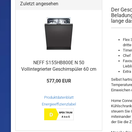
Zuletzt angesehen
Der Gesch
Beladung
lange das
Flex 
dritt
TimeL
Chef 
Favou
NEFF S155HB800E N 50
Lieb
Vollintegrierter Geschirrspüler 60 cm
Extra
Selbst hartn
577,00 EUR
Temperature
Einweichen 
Produktdatenblatt
Home Connect
Energieeffizienzlabel
Kühlschrank,
steuern Sie
SPEKTRUM
D
miteinander
A bis G
der Sie die 