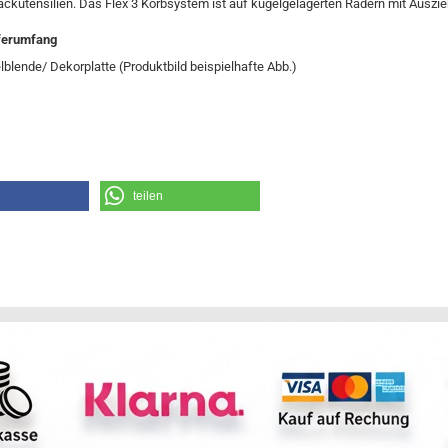
ckutensilien. Das Flex 3 Korbsystem ist auf kugelgelagerten Rädern mit Auszi
ferumfang
blende/ Dekorplatte (Produktbild beispielhafte Abb.)
teilen