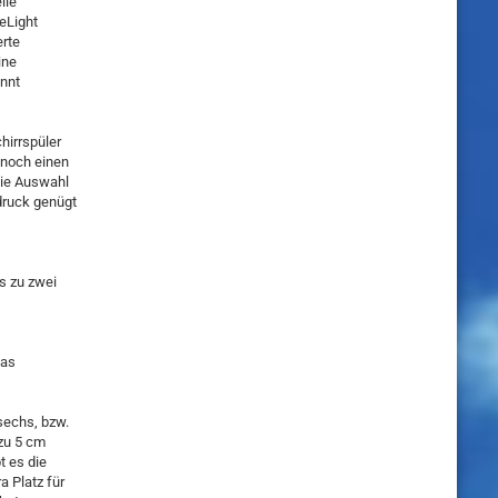
lle
meLight
erte
ine
annt
hirrspüler
 noch einen
die Auswahl
druck genügt
s zu zwei
Das
sechs, bzw.
zu 5 cm
t es die
 Platz für