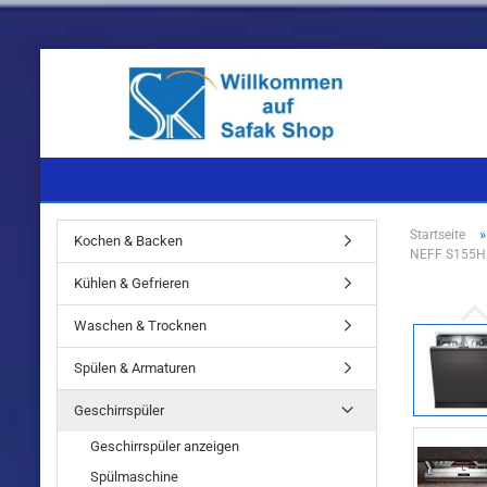
KOCHEN & BACKEN
KÜHLEN & GEFRIEREN
WASCHEN & TROC
Startseite
Kochen & Backen
NEFF S155HB8
Einbaugeräte
Einbaugeräte
Einbaugeräte
Kühlen & Gefrieren
Standgeräte
Standgeräte
Standgeräte
Waschen & Trocknen
Spülen & Armaturen
Geschirrspüler
Einbaugeräte
Geschirrspüler anzeigen
Standgeräte
Spülmaschine