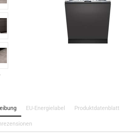
eibung
EU-Energielabel
Produktdatenblatt
nrezensionen