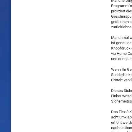
Manche Ding
Programmfort
projiziert d
Geschirrspül
gestochen sc
zurücklehne
Manchmal wi
ist genau da
Knopfdruck e
via Home Co
und der näc
Wenn Ihr Ges
Sonderfunkt
Drittel* verk
Dieses Sich
Einbauwasch
Sicherheits
Das Flex 3 K
acht umklap
erhöht werde
nachrüstbare