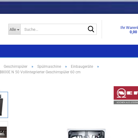
Suche...
Ihr Waren
Alle
0,00
KNEN
SPÜLEN & ARMATUREN
GESCHIRRSPÜLER
DUNSTABZUGSHA
»
»
»
»
Geschirrspüler
Spülmaschine
Einbaugeräte
00E N 50 Vollintegrierter Geschirrspüler 60 cm
Einbaugeräte
Einbaugeräte
Standgeräte
Standgeräte
Side by Side