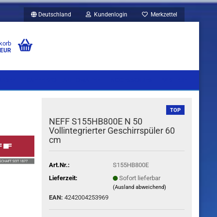
Deutschland
Kundenlogin
Merkzettel
korb
 EUR
UBEN
KAFFEEVOLLAUTOMATEN
ACCESSOIRES
WEITERE
TOP
NEFF S155HB800E N 50
Vollintegrierter Geschirrspüler 60
cm
Art.Nr.:
S155HB800E
Lieferzeit:
Sofort lieferbar
(Ausland abweichend)
EAN:
4242004253969