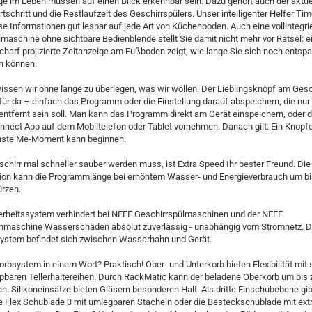
e im Leben müssen auf einen Blick erkennbar sein. Dazu gehört auch der aktue
schritt und die Restlaufzeit des Geschirrspülers. Unser intelligenter Helfer Ti
iese Informationen gut lesbar auf jede Art von Küchenboden. Auch eine vollintegri
maschine ohne sichtbare Bedienblende stellt Sie damit nicht mehr vor Rätsel: e
harf projizierte Zeitanzeige am Fußboden zeigt, wie lange Sie sich noch entsp
n können.
ssen wir ohne lange zu überlegen, was wir wollen. Der Lieblingsknopf am Gesc
für da – einfach das Programm oder die Einstellung darauf abspeichern, die nur
ntfernt sein soll. Man kann das Programm direkt am Gerät einspeichern, oder 
nnect App auf dem Mobiltelefon oder Tablet vornehmen. Danach gilt: Ein Knopf
hste Me-Moment kann beginnen.
chirr mal schneller sauber werden muss, ist Extra Speed Ihr bester Freund. Die
ion kann die Programmlänge bei erhöhtem Wasser- und Energieverbrauch um bi
ürzen.
erheitssystem verhindert bei NEFF Geschirrspülmaschinen und der NEFF
maschine Wasserschäden absolut zuverlässig - unabhängig vom Stromnetz. 
system befindet sich zwischen Wasserhahn und Gerät.
orbsystem in einem Wort? Praktisch! Ober- und Unterkorb bieten Flexibilität mit 
pbaren Tellerhaltereihen. Durch RackMatic kann der beladene Oberkorb um bis 
n. Silikoneinsätze bieten Gläsern besonderen Halt. Als dritte Einschubebene gib
 Flex Schublade 3 mit umlegbaren Stacheln oder die Besteckschublade mit extra