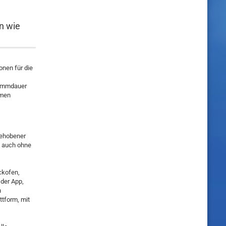
n wie
onen für die
grammdauer
rmen
gehobener
, auch ohne
ckofen,
der App,
h
tform, mit