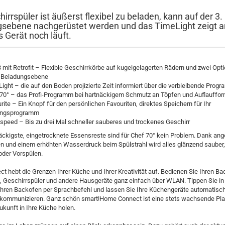
irrspüler ist äußerst flexibel zu beladen, kann auf der 3.
sebene nachgerüstet werden und das TimeLight zeigt a
 Gerät noch läuft.
3 mit Retrofit – Flexible Geschirrkörbe auf kugelgelagerten Rädern und zwei Opti
e Beladungsebene
ight – die auf den Boden projizierte Zeit informiert über die verbleibende Pro
70° – das Profi-Programm bei hartnäckigem Schmutz an Töpfen und Auflauffo
rite – Ein Knopf für den persönlichen Favouriten, direktes Speichern für Ihr
lingsprogramm
 speed – Bis zu drei Mal schneller sauberes und trockenes Geschirr
äckigste, eingetrocknete Essensreste sind für Chef 70° kein Problem. Dank an
n und einem erhöhten Wasserdruck beim Spülstrahl wird alles glänzend sauber
oder Vorspülen.
 hebt die Grenzen Ihrer Küche und Ihrer Kreativität auf. Bedienen Sie Ihren Ba
 Geschirrspüler und andere Hausgeräte ganz einfach über WLAN. Tippen Sie in 
 Ihren Backofen per Sprachbefehl und lassen Sie Ihre Küchengeräte automatisc
 kommunizieren. Ganz schön smart!Home Connect ist eine stets wachsende Plat
Zukunft in Ihre Küche holen.