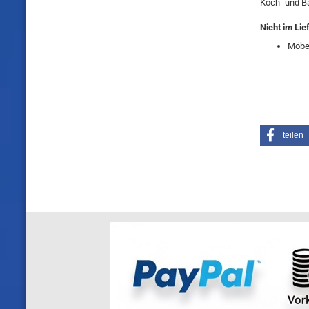
Koch- und Ba
Nicht
im Lie
Möbel
teilen