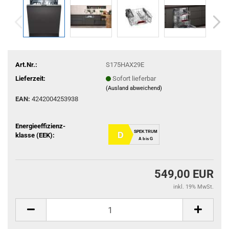
Art.Nr.:
S175HAX29E
Lieferzeit:
Sofort lieferbar
(Ausland abweichend)
EAN:
4242004253938
Energieeffizienz-
SPEKTRUM
D
klasse (EEK):
A bis G
549,00 EUR
inkl. 19% MwSt.