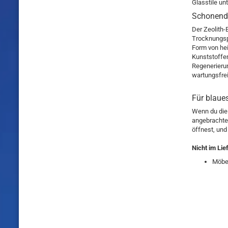
Glasstile un
Schonende
Der Zeolith-
Trocknungsp
Form von hei
Kunststoffen
Regenerieru
wartungsfrei
Für blaue
Wenn du die 
angebrachte
öffnest, und
Nicht
im Lie
Möbel