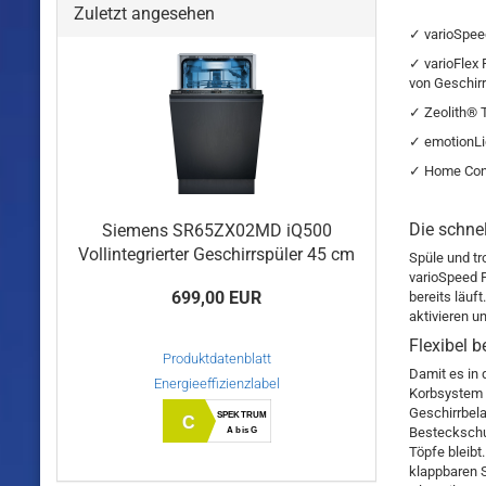
Zuletzt angesehen
✓ varioSpeed
✓ varioFlex 
von Geschirr 
✓ Zeolith® 
✓ emotionLig
✓ Home Conne
Die schnel
Siemens SR65ZX02MD iQ500
Vollintegrierter Geschirrspüler 45 cm
Spüle und tr
varioSpeed 
699,00 EUR
bereits läuf
aktivieren u
Flexibel 
Produktdatenblatt
Damit es in 
Energieeffizienzlabel
Korbsystem 
Geschirrbela
SPEKTRUM
C
Besteckschub
A bis G
Töpfe bleibt
klappbaren S