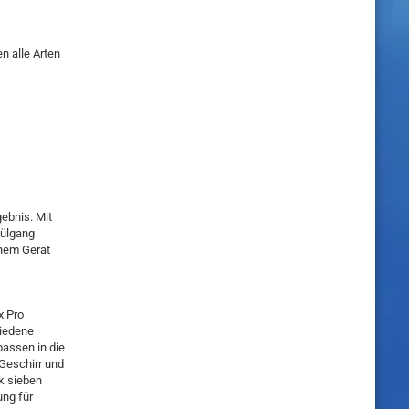
n alle Arten
gebnis. Mit
pülgang
inem Gerät
x Pro
hiedene
passen in die
 Geschirr und
nk sieben
ung für