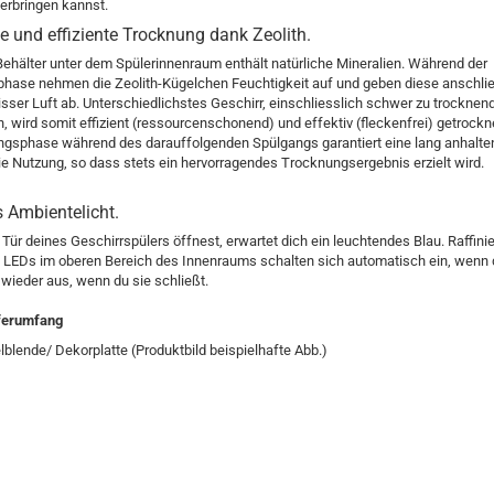
terbringen kannst.
 und effiziente Trocknung dank Zeolith.
Behälter unter dem Spülerinnenraum enthält natürliche Mineralien. Während der
hase nehmen die Zeolith-Kügelchen Feuchtigkeit auf und geben diese anschli
sser Luft ab. Unterschiedlichstes Geschirr, einschliesslich schwer zu trocknen
, wird somit effizient (ressourcenschonend) und effektiv (fleckenfrei) getrockn
ngsphase während des darauffolgenden Spülgangs garantiert eine lang anhalte
e Nutzung, so dass stets ein hervorragendes Trocknungsergebnis erzielt wird.
s Ambientelicht.
Tür deines Geschirrspülers öffnest, erwartet dich ein leuchtendes Blau. Raffinie
 LEDs im oberen Bereich des Innenraums schalten sich automatisch ein, wenn d
 wieder aus, wenn du sie schließt.
ferumfang
blende/ Dekorplatte (Produktbild beispielhafte Abb.)