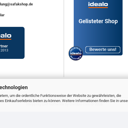
ellung@safakshop.de
lar
Technologien
tern, um die ordentliche Funktionsweise der Website zu gewährleisten, die
s Einkaufserlebnis bieten zu können. Weitere Informationen finden Sie in unse
Shopping Cart Software
by Gambio.com © 2026