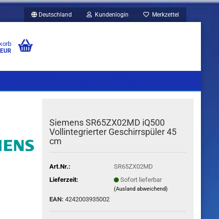
Deutschland
Kundenlogin
Merkzettel
korb
 EUR
UBEN
KAFFEEVOLLAUTOMATEN
ACCESSOIRES
WEITERE
Siemens SR65ZX02MD iQ500
Vollintegrierter Geschirrspüler 45
cm
Art.Nr.:
SR65ZX02MD
Lieferzeit:
Sofort lieferbar
(Ausland abweichend)
EAN:
4242003935002