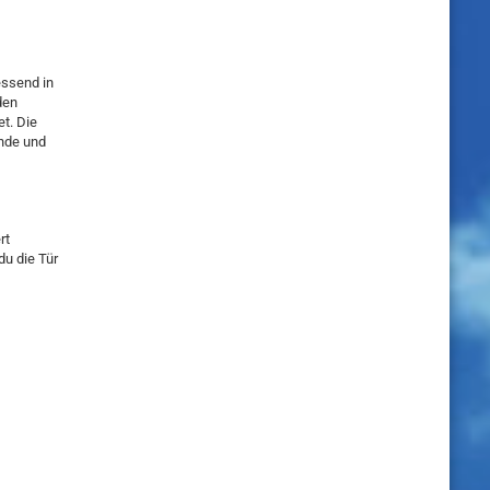
essend in
den
et. Die
nde und
rt
u die Tür