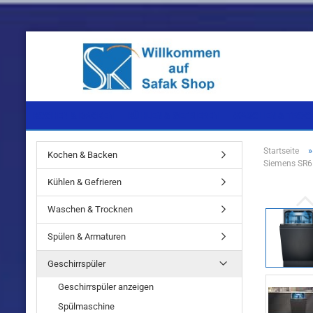
KOCHEN & BACKEN
KÜHLEN & GEFRIEREN
WASCHEN & TROC
Startseite
Kochen & Backen
Siemens SR65
Einbaugeräte
Einbaugeräte
Einbaugeräte
Kühlen & Gefrieren
Standgeräte
Standgeräte
Standgeräte
Waschen & Trocknen
Spülen & Armaturen
Geschirrspüler
Einbaugeräte
Geschirrspüler anzeigen
Standgeräte
Spülmaschine