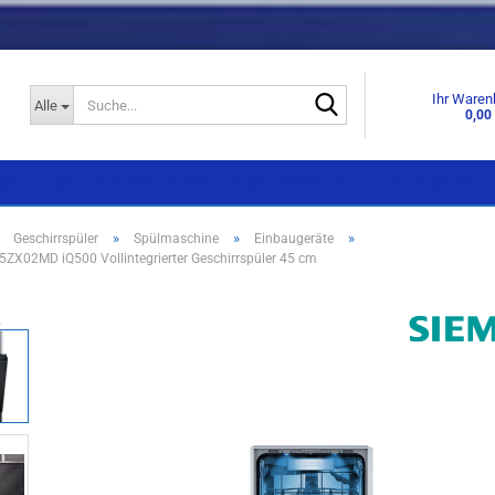
Suche...
Ihr Waren
Alle
0,00
KNEN
SPÜLEN & ARMATUREN
GESCHIRRSPÜLER
DUNSTABZUGSHA
»
»
»
»
Geschirrspüler
Spülmaschine
Einbaugeräte
ZX02MD iQ500 Vollintegrierter Geschirrspüler 45 cm
Einbaugeräte
Einbaugeräte
Standgeräte
Standgeräte
Side by Side