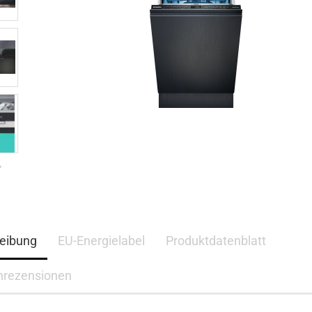
eibung
EU-Energielabel
Produktdatenblatt
nrezensionen