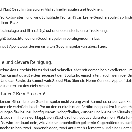
 Plus: Geschirr bis zu drei Mal schneller spülen und trocknen.
Pro Korbsystem und varioSchublade Pro für 45 cm breite Geschirrspüler: so finde
ihren Platz.
Technologie und Shine&Dry: schonende und effiziente Trocknung.
ht: beleuchtet deinen Geschirrspüler in beruhigendem Blau.
ct-App: steuer deinen smarten Geschirrspüler von überall aus.
le und clevere Reinigung.
ockne das Geschirr bis zu drei Mal schneller, aber mit demselben exzellenten Er
Plus kannst du außerdem jederzeit den Spülturbo einschalten, auch wenn der S
t. Und das Beste: du kannst varioSpeed Plus über die Home Connect-App auf de
nd steuern. Ist das nicht smart?
beladen? Kein Problem!
deinem 45 cm breiten Geschirrspüler nicht zu eng wird, kannst du unser varioFle
und die varioSchublade Pro an den dunkelblauen Berührungspunkten für versc
dungen flexibel neu konfigurieren. Schöpfkellen, Zangen und kleine Schüsseln 
lade mit ihren zwei klappbaren Stachelreihen, sodass darunter mehr Platz für
. Du wirst erstaunt sein, wie viele unterschiedlich geformte Gegenstände du da
tachelreihen, zwei Tassenablagen, zwei Antirutsch-Elementen und einer Halter