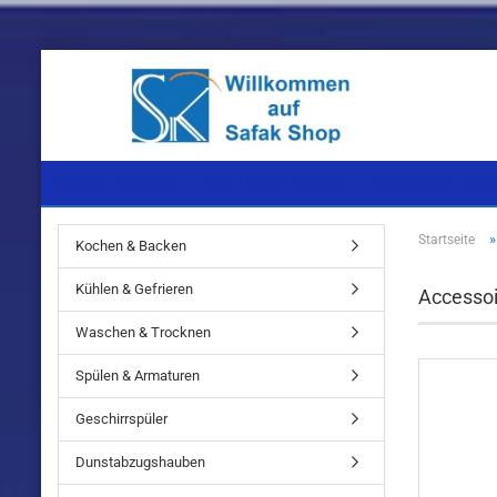
KOCHEN & BACKEN
KÜHLEN & GEFRIEREN
WASCHEN & TROC
Startseite
Kochen & Backen
Einbaugeräte
Einbaugeräte
Einbaugeräte
Kühlen & Gefrieren
Accessoi
Standgeräte
Standgeräte
Standgeräte
Waschen & Trocknen
Spülen & Armaturen
Geschirrspüler
Einbaugeräte
Dunstabzugshauben
Standgeräte