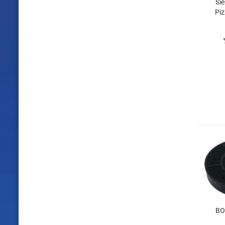
Si
Piz
BO