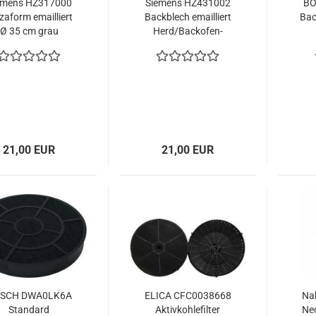
emens HZ317000
Siemens HZ431002
BO
zaform emailliert
Backblech emailliert
Bac
Ø 35 cm grau
Herd/Backofen-
Zubehör grau
21,00 EUR
21,00 EUR
SCH DWA0LK6A
ELICA CFC0038668
Na
Standard
Aktivkohlefilter
Neo