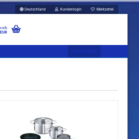
Deutschland
Kundenlogin
Merkzettel
korb
 EUR
UBEN
KAFFEEVOLLAUTOMATEN
ACCESSOIRES
WEITERE