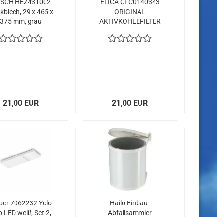
SCH HEZ431002
ELICA CFC0140343
kblech, 29 x 465 x
ORIGINAL
375 mm, grau
AKTIVKOHLEFILTER
21,00 EUR
21,00 EUR
ber 7062232 Yolo
Hailo Einbau-
 LED weiß, Set-2,
Abfallsammler