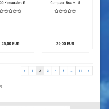
00 K neutralweiß
Compact- Box M 15
Liter Weiss
25,00 EUR
29,00 EUR
«
1
2
3
4
5
...
11
»
6
)