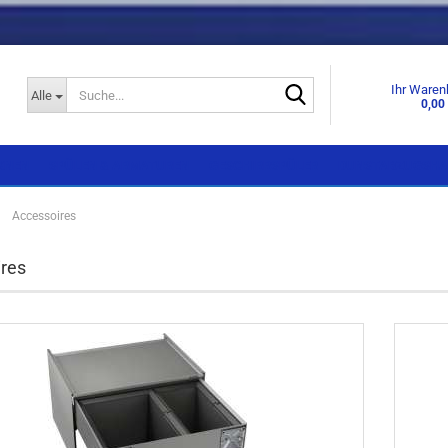
Suche...
Ihr Waren
Alle
0,00
KNEN
SPÜLEN & ARMATUREN
GESCHIRRSPÜLER
DUNSTABZUGSHA
»
Accessoires
Einbaugeräte
Einbaugeräte
res
Standgeräte
Standgeräte
Side by Side