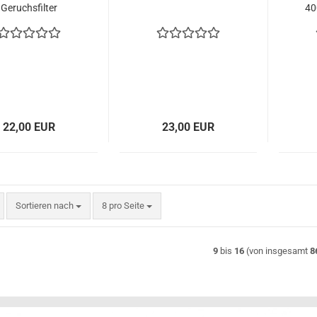
Geruchsfilter
40
22,00 EUR
23,00 EUR
Sortieren nach
pro Seite
Sortieren nach
8 pro Seite
9
bis
16
(von insgesamt
8