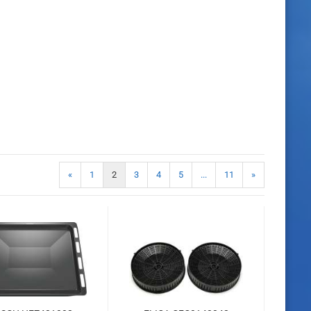
«
1
2
3
4
5
...
11
»