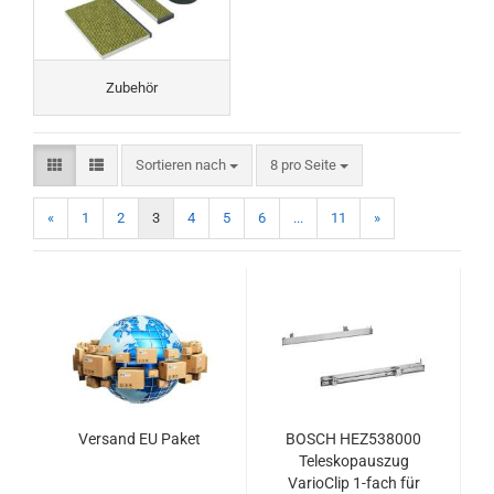
Zubehör
Sortieren nach
pro Seite
Sortieren nach
8 pro Seite
«
1
2
3
4
5
6
...
11
»
Versand EU Paket
BOSCH HEZ538000
Teleskopauszug
VarioClip 1-fach für