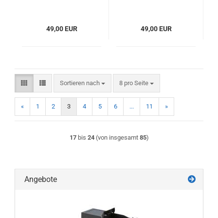
49,00 EUR
49,00 EUR
Sortieren nach
pro Seite
Sortieren nach
8 pro Seite
«
1
2
3
4
5
6
...
11
»
17
bis
24
(von insgesamt
85
)
Angebote