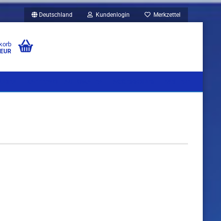
Deutschland
Kundenlogin
Merkzettel
korb
 EUR
UBEN
KAFFEEVOLLAUTOMATEN
ACCESSOIRES
WEITERE