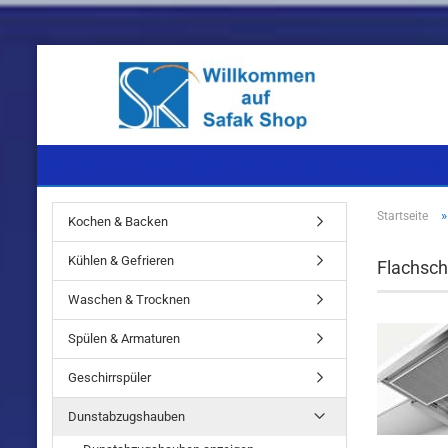
KOCHEN & BACKEN
KÜHLEN & GEFRIEREN
WASCHEN & TROC
Startseite
Kochen & Backen
Einbaugeräte
Einbaugeräte
Einbaugeräte
Kühlen & Gefrieren
Flachsc
Standgeräte
Standgeräte
Standgeräte
Waschen & Trocknen
Spülen & Armaturen
Geschirrspüler
Einbaugeräte
Dunstabzugshauben
Standgeräte