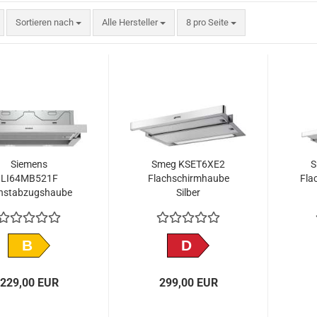
Sortieren nach
pro Seite
Sortieren nach
Alle Hersteller
8 pro Seite
Siemens
Smeg KSET6XE2
S
LI64MB521F
Flachschirmhaube
Fla
nstabzugshaube
Silber
achschirmhaube
B
D
229,00 EUR
299,00 EUR