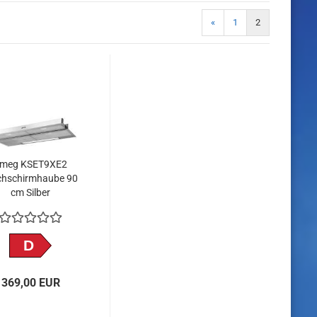
«
1
2
meg KSET9XE2
chschirmhaube 90
cm Silber
D
369,00 EUR