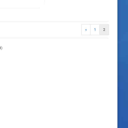
«
1
2
1
)