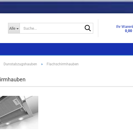
Suche...
Ihr Waren
Alle
0,00
KNEN
SPÜLEN & ARMATUREN
GESCHIRRSPÜLER
DUNSTABZUGSHA
»
»
Dunstabzugshauben
Flachschirmhauben
Einbaugeräte
Einbaugeräte
hirmhauben
Standgeräte
Standgeräte
Side by Side