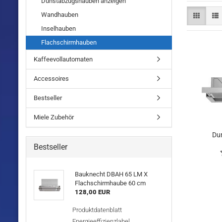
Dunstabzugshauben anzeigen
Wandhauben
Inselhauben
Flachschirmhauben
Kaffeevollautomaten
Accessoires
Bestseller
Miele Zubehör
Du
Fl
Bestseller
Bauknecht DBAH 65 LM X
Flachschirmhaube 60 cm
128,00 EUR
Produktdatenblatt
Energieeffizienzlabel