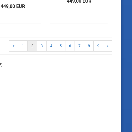
449,00 EUR
449,00 EUR
«
1
2
3
4
5
6
7
8
9
»
7
)