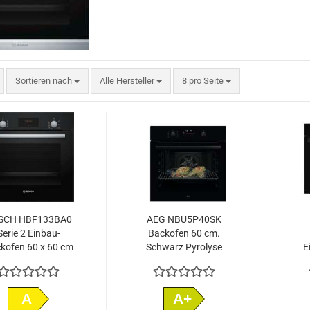
Sortieren nach
pro Seite
Sortieren nach
Alle Hersteller
8 pro Seite
SCH HBF133BA0
AEG NBU5P40SK
Serie 2 Einbau-
Backofen 60 cm.
kofen 60 x 60 cm
Schwarz Pyrolyse
E
Schwarz
A
A+