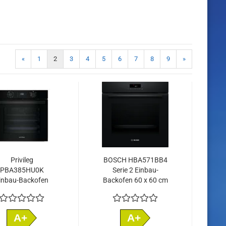
«
1
2
3
4
5
6
7
8
9
»
Privileg
BOSCH HBA571BB4
PBA385HU0K
Serie 2 Einbau-
inbau-Backofen
Backofen 60 x 60 cm
Schwarz
Schwarz
A+
A+