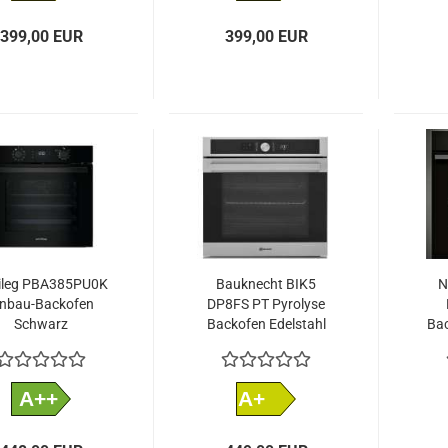
399,00 EUR
399,00 EUR
vileg PBA385PU0K
Bauknecht BIK5
N
inbau-Backofen
DP8FS PT Pyrolyse
Schwarz
Backofen Edelstahl
Bac
EEK: A+
A++
A+