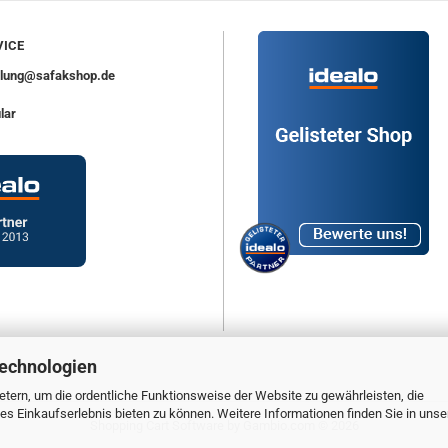
ICE
ellung@safakshop.de
lar
Technologien
tern, um die ordentliche Funktionsweise der Website zu gewährleisten, die
s Einkaufserlebnis bieten zu können. Weitere Informationen finden Sie in unse
Shopping Cart Software
by Gambio.com © 2026