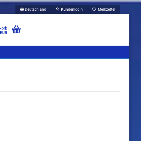
Deutschland
Kundenlogin
Merkzettel
korb
 EUR
UBEN
KAFFEEVOLLAUTOMATEN
ACCESSOIRES
WEITERE