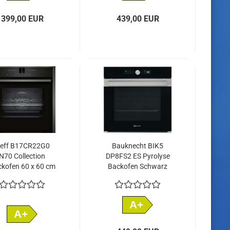
399,00 EUR
439,00 EUR
eff B17CR22G0
Bauknecht BIK5
N70 Collection
DP8FS2 ES Pyrolyse
kofen 60 x 60 cm
Backofen Schwarz
Graphite-Grey
A+
A+