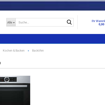
Suche...
Ihr Waren
Alle
0,00
KNEN
SPÜLEN & ARMATUREN
GESCHIRRSPÜLER
DUNSTABZUGSHA
»
»
Kochen & Backen
Backöfen
Einbaugeräte
Einbaugeräte
n
Standgeräte
Standgeräte
Side by Side