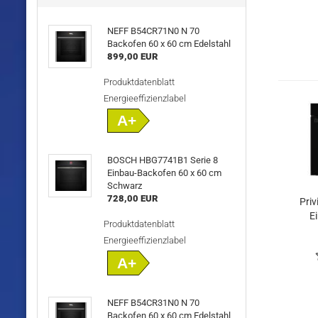
NEFF B54CR71N0 N 70
Backofen 60 x 60 cm Edelstahl
899,00 EUR
Produktdatenblatt
Energieeffizienzlabel
A+
BOSCH HBG7741B1 Serie 8
Einbau-Backofen 60 x 60 cm
Schwarz
728,00 EUR
Pri
E
Produktdatenblatt
Energieeffizienzlabel
A+
NEFF B54CR31N0 N 70
Backofen 60 x 60 cm Edelstahl