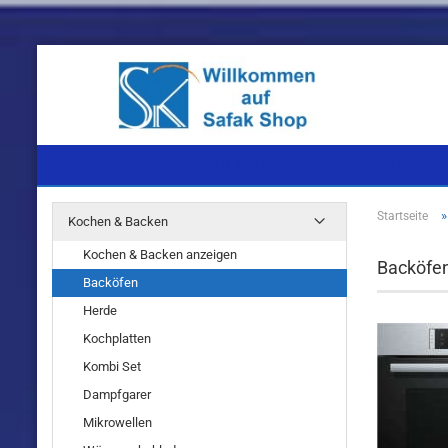
KOCHEN & BACKEN
KÜHLEN & GEFRIEREN
WASCHEN & TROC
Startseite
Kochen & Backen
Einbaugeräte
Einbaugeräte
Einbaugeräte
Kochen & Backen anzeigen
Backöfe
Standgeräte
Standgeräte
Standgeräte
Backöfen
Herde
Kochplatten
Kombi Set
Dampfgarer
Einbaugeräte
Mikrowellen
Standgeräte