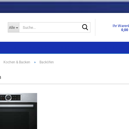
Suche...
Ihr Waren
Alle
0,00
KNEN
SPÜLEN & ARMATUREN
GESCHIRRSPÜLER
DUNSTABZUGSHA
»
»
Kochen & Backen
Backöfen
Einbaugeräte
Einbaugeräte
n
Standgeräte
Standgeräte
Side by Side