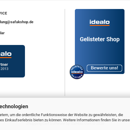
ICE
ellung@safakshop.de
lar
Technologien
tern, um die ordentliche Funktionsweise der Website zu gewährleisten, die
s Einkaufserlebnis bieten zu können. Weitere Informationen finden Sie in unse
Shopping Cart Software
by Gambio.com © 2026