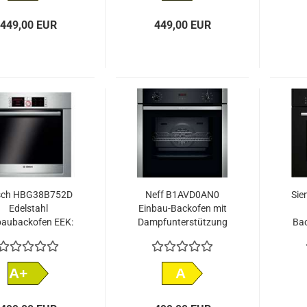
449,00 EUR
449,00 EUR
sch HBG38B752D
Neff B1AVD0AN0
Si
Edelstahl
Einbau-Backofen mit
baubackofen EEK:
Dampfunterstützung
Bac
A
A+
A