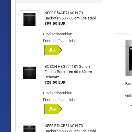
NEFF B54CR71N0 N 70
Backofen 60 x 60 cm Edelstahl
899,00 EUR
Produktdatenblatt
Energieeffizienzlabel
A+
BOSCH HBG7741B1 Serie 8
Einbau-Backofen 60 x 60 cm
Schwarz
728,00 EUR
Bo
Produktdatenblatt
Ein
Energieeffizienzlabel
A+
NEFF B54CR31N0 N 70
Backofen 60 x 60 cm Edelstahl