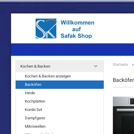
KOCHEN & BACKEN
KÜHLEN & GEFRIEREN
WASCHEN & TROC
Startseite
Kochen & Backen
Einbaugeräte
Einbaugeräte
Einbaugeräte
Kochen & Backen anzeigen
Backöfe
Standgeräte
Standgeräte
Standgeräte
Backöfen
Herde
Kochplatten
Kombi Set
Dampfgarer
Einbaugeräte
Mikrowellen
Standgeräte