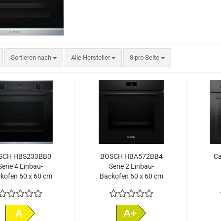
Sortieren nach
pro Seite
Sortieren nach
Alle Hersteller
8 pro Seite
SCH HBS233BB0
BOSCH HBA572BB4
C
Serie 4 Einbau-
Serie 2 Einbau-
kofen 60 x 60 cm
Backofen 60 x 60 cm
Schwarz
Schwarz
A
A+