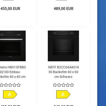
455,00 EUR
489,00 EUR
emens HB013FBB0
NEFF B2CCG6AK0 N
iQ100 Einbau-
30 Backofen 60 x 60
kofen 60 x 60 cm
cm Schwarz
Schwarz
A
A