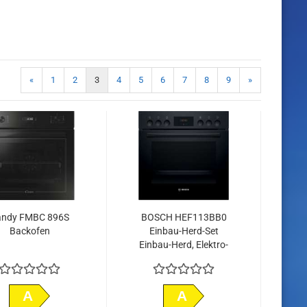
«
1
2
3
4
5
6
7
8
9
»
andy FMBC 896S
BOSCH HEF113BB0
Backofen
Einbau-Herd-Set
Einbau-Herd, Elektro-
Kochfeld
A
A