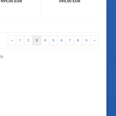
499,00 EUR
549,00 EUR
«
1
2
3
4
5
6
7
8
9
»
67
)