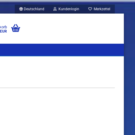
Deutschland
Kundenlogin
Merkzettel
korb
 EUR
UBEN
KAFFEEVOLLAUTOMATEN
ACCESSOIRES
WEITERE