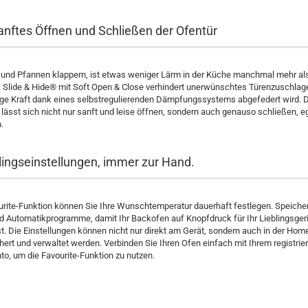
sanftes Öffnen und Schließen der Ofentür
und Pfannen klappern, ist etwas weniger Lärm in der Küche manchmal mehr al
 Slide & Hide® mit Soft Open & Close verhindert unerwünschtes Türenzuschlag
ge Kraft dank eines selbstregulierenden Dämpfungssystems abgefedert wird. D
lässt sich nicht nur sanft und leise öffnen, sondern auch genauso schließen, ega
.
blingseinstellungen, immer zur Hand.
urite-Funktion können Sie Ihre Wunschtemperatur dauerhaft festlegen. Speiche
 Automatikprogramme, damit Ihr Backofen auf Knopfdruck für Ihr Lieblingsger
ist. Die Einstellungen können nicht nur direkt am Gerät, sondern auch in der Ho
ert und verwaltet werden. Verbinden Sie Ihren Ofen einfach mit Ihrem registri
o, um die Favourite-Funktion zu nutzen.