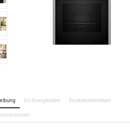
eibung
EU-Energielabel
Produktdatenblatt
nrezensionen