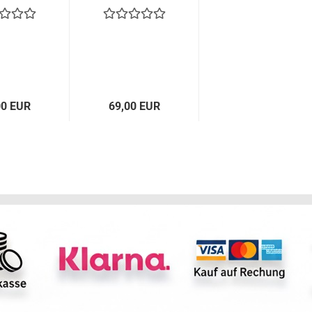
 Metallic
Vollauszug
ilver
00 EUR
69,00 EUR