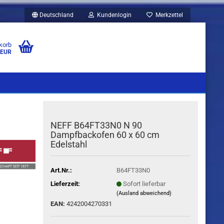
Deutschland
Kundenlogin
Merkzettel
korb
 EUR
UBEN
KAFFEEVOLLAUTOMATEN
ACCESSOIRES
WEITERE
NEFF B64FT33N0 N 90
Dampfbackofen 60 x 60 cm
Edelstahl
Art.Nr.:
B64FT33N0
Lieferzeit:
Sofort lieferbar
(Ausland abweichend)
EAN:
4242004270331