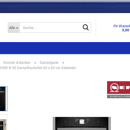
Suche...
Ihr Waren
Alle
0,00
KNEN
SPÜLEN & ARMATUREN
GESCHIRRSPÜLER
DUNSTABZUGSHA
»
»
»
Kochen & Backen
Dampfgarer
3N0 N 90 Dampfbackofen 60 x 60 cm Edelstahl
Einbaugeräte
Einbaugeräte
Standgeräte
Standgeräte
Side by Side