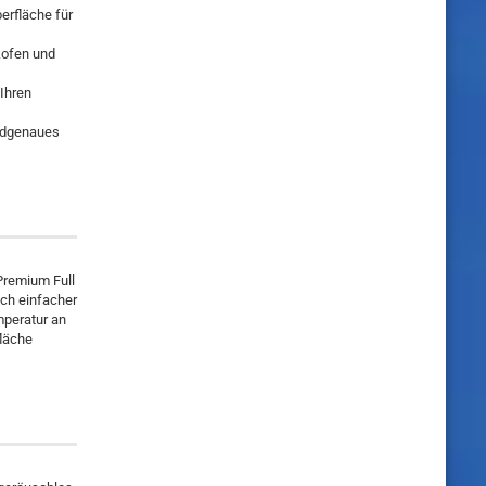
erfläche für
kofen und
Ihren
radgenaues
 Premium Full
och einfacher
mperatur an
fläche