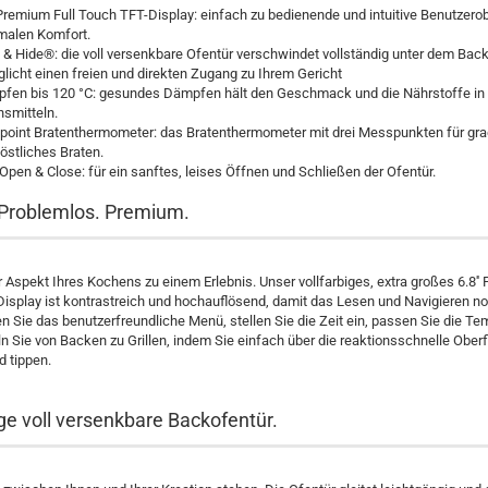
 Premium Full Touch TFT-Display: einfach zu bedienende und intuitive Benutzerob
malen Komfort.
 & Hide®: die voll versenkbare Ofentür verschwindet vollständig unter dem Bac
licht einen freien und direkten Zugang zu Ihrem Gericht
en bis 120 °C: gesundes Dämpfen hält den Geschmack und die Nährstoffe in 
smitteln.
point Bratenthermometer: das Bratenthermometer mit drei Messpunkten für g
östliches Braten.
Open & Close: für ein sanftes, leises Öffnen und Schließen der Ofentür.
 Problemlos. Premium.
r Aspekt Ihres Kochens zu einem Erlebnis. Unser vollfarbiges, extra großes 6.8''
isplay ist kontrastreich und hochauflösend, damit das Lesen und Navigieren n
en Sie das benutzerfreundliche Menü, stellen Sie die Zeit ein, passen Sie die Te
 Sie von Backen zu Grillen, indem Sie einfach über die reaktionsschnelle Ober
d tippen.
ige voll versenkbare Backofentür.