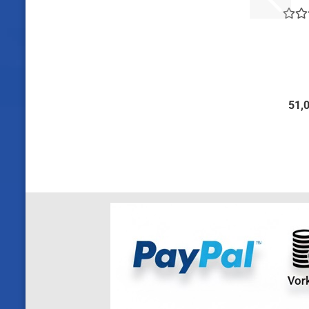
Flex©
s
51,