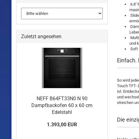
6.8''
maxi
Slide
ermög
Dämpf
Leben
Zuletzt angesehen
Multi
und k
Soft 
Einfach.
So wird jede
Touch TFT- D
ist. Entdeck
und wechseln
NEFF B64FT33N0 N 90
streichen un
Dampfbackofen 60 x 60 cm
Edelstahl
Die einz
1.393,00 EUR