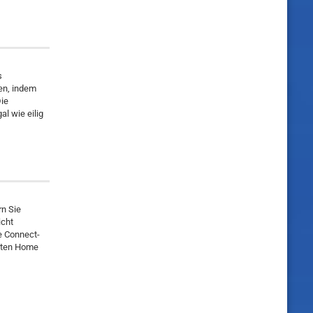
s
en, indem
ie
l wie eilig
rn Sie
icht
me Connect-
erten Home