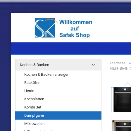
KOCHEN & BACKEN
KÜHLEN & GEFRIEREN
WASCHEN & TROC
Startseite
Kochen & Backen
NEFF B64FT3
Einbaugeräte
Einbaugeräte
Einbaugeräte
Kochen & Backen anzeigen
Standgeräte
Standgeräte
Standgeräte
Backöfen
Herde
Kochplatten
Kombi Set
Dampfgarer
Einbaugeräte
Mikrowellen
Standgeräte