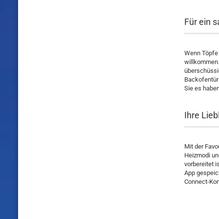
Für ein 
Wenn Töpfe 
willkommen.
überschüssi
Backofentür 
Sie es haben
Ihre Lie
Mit der Favo
Heizmodi und
vorbereitet 
App gespeich
Connect-Kont