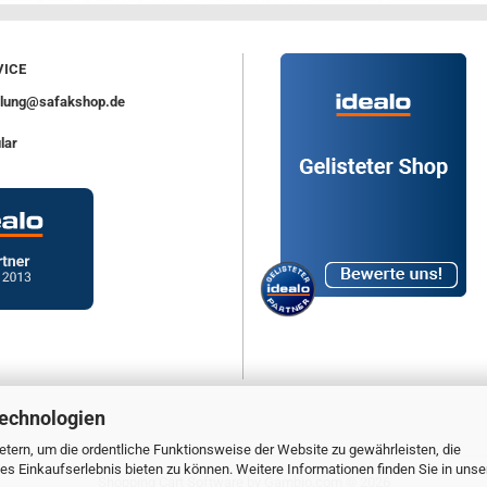
ICE
ellung@safakshop.de
lar
Technologien
tern, um die ordentliche Funktionsweise der Website zu gewährleisten, die
s Einkaufserlebnis bieten zu können. Weitere Informationen finden Sie in unse
Shopping Cart Software
by Gambio.com © 2026