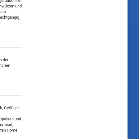
 geräuschlos
chwürzen und
bare
eichtgängig
s der
hnchen
h, Geflügel
 Speisen und
ormiert,
erten Home