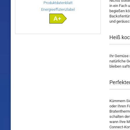
Nichts sollt
Produktdatenblatt
in ein Fach
Energieeffizienzlabel
begießen kön
Backofentür 
A+
und geräusch
Heiß koc
Ihr Gemüse s
natürliche 
bleiben saft
Perfekte
Kümmern Sie 
oder Ihren F
Bratentherm
schalten den
wann Ihre Ma
Connect-Kon