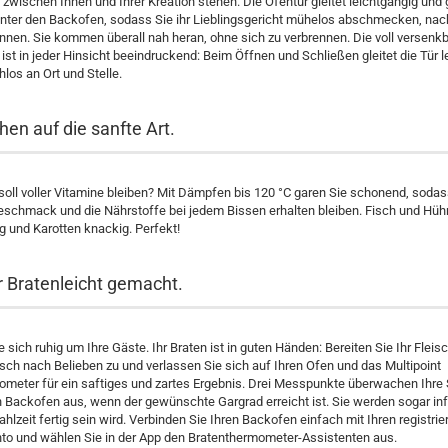
e zwischen Ihnen und Ihrer Kreation stehen. Die Ofentür gleitet leichtgängig und
 unter den Backofen, sodass Sie ihr Lieblingsgericht mühelos abschmecken, na
nen. Sie kommen überall nah heran, ohne sich zu verbrennen. Die voll versenk
ist in jeder Hinsicht beeindruckend: Beim Öffnen und Schließen gleitet die Tür l
los an Ort und Stelle.
hen auf die sanfte Art.
oll voller Vitamine bleiben? Mit Dämpfen bis 120 °C garen Sie schonend, sodas
Geschmack und die Nährstoffe bei jedem Bissen erhalten bleiben. Fisch und Hü
ig und Karotten knackig. Perfekt!
r Bratenleicht gemacht.
sich ruhig um Ihre Gäste. Ihr Braten ist in guten Händen: Bereiten Sie Ihr Fleisc
isch nach Belieben zu und verlassen Sie sich auf Ihren Ofen und das Multipoint
ometer für ein saftiges und zartes Ergebnis. Drei Messpunkte überwachen Ihre
 Backofen aus, wenn der gewünschte Gargrad erreicht ist. Sie werden sogar inf
hlzeit fertig sein wird. Verbinden Sie Ihren Backofen einfach mit Ihren registri
to und wählen Sie in der App den Bratenthermometer-Assistenten aus.