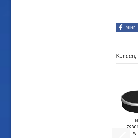
teilen
Kunden, 
N
Z980
Twi