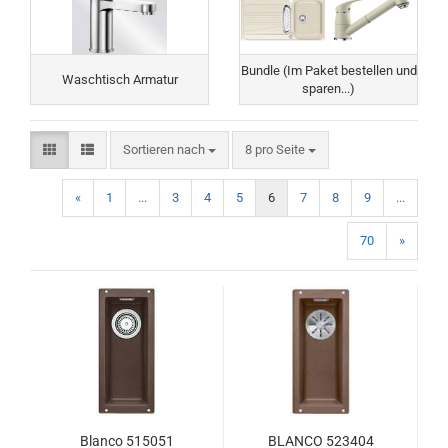
Bundle (Im Paket bestellen und
Waschtisch Armatur
sparen...)
Sortieren nach
pro Seite
Sortieren nach
8 pro Seite
«
1
...
3
4
5
6
7
8
9
...
70
»
Blanco 515051
BLANCO 523404