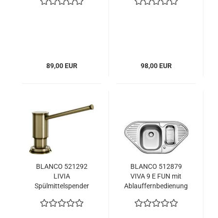
89,00 EUR
98,00 EUR
BLANCO 521292
BLANCO 512879
LIVIA
VIVA 9 E FUN mit
Spülmittelspender
Ablauffernbedienung
Inhalt 500 ml,
mit
Messing galvanisch,
Zubehör Edelstahl
Messing gebürstet