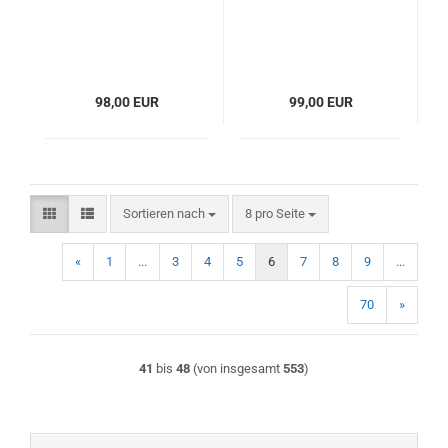
98,00 EUR
99,00 EUR
Sortieren nach
pro Seite
Sortieren nach
8 pro Seite
«
1
...
3
4
5
6
7
8
9
...
70
»
41
bis
48
(von insgesamt
553
)