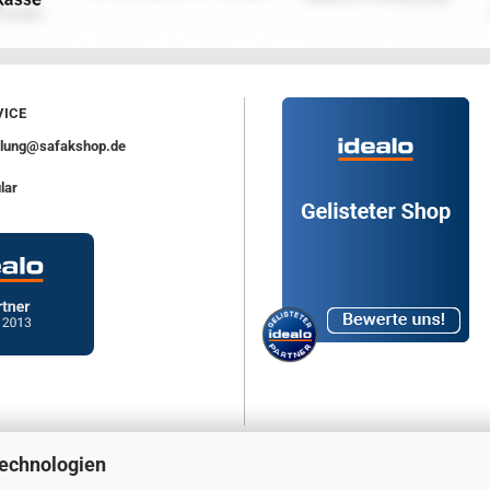
ICE
ellung@safakshop.de
lar
Technologien