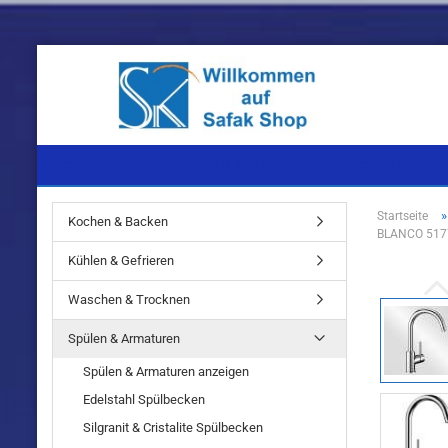
KOCHEN & BACKEN
KÜHLEN & GEFRIEREN
WASCHEN & TROC
Startseite
Kochen & Backen
BLANCO 5177
Einbaugeräte
Einbaugeräte
Einbaugeräte
Kühlen & Gefrieren
Standgeräte
Standgeräte
Standgeräte
Waschen & Trocknen
Spülen & Armaturen
Spülen & Armaturen anzeigen
Edelstahl Spülbecken
Einbaugeräte
Silgranit & Cristalite Spülbecken
Standgeräte