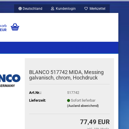
Deutschland
Kundenlogin
Merkzettel
korb
 EUR
UBEN
KAFFEEVOLLAUTOMATEN
ACCESSOIRES
WEITERE
BLANCO 517742 MIDA, Messing
galvanisch, chrom, Hochdruck
Art.Nr.:
517742
Lieferzeit:
Sofort lieferbar
(Ausland abweichend)
77,49 EUR