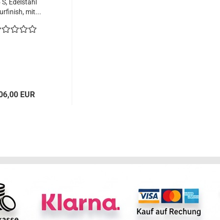
 S, Edelstahl
rfinish, mit...
06,00 EUR