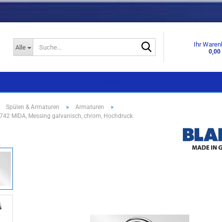
Suche...
Ihr Waren
Alle
0,00
KNEN
SPÜLEN & ARMATUREN
GESCHIRRSPÜLER
DUNSTABZUGSHA
»
»
»
Spülen & Armaturen
Armaturen
42 MIDA, Messing galvanisch, chrom, Hochdruck
Einbaugeräte
Einbaugeräte
Standgeräte
Standgeräte
Side by Side