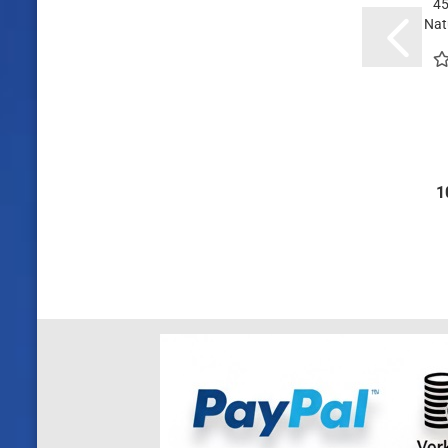
45
Natu
1