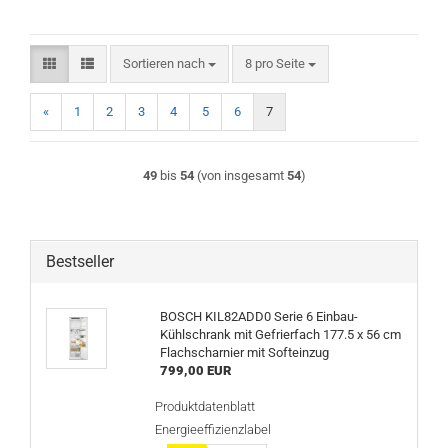
Sortieren nach
pro Seite
Sortieren nach
8 pro Seite
«
1
2
3
4
5
6
7
49
bis
54
(von insgesamt
54
)
Bestseller
BOSCH KIL82ADD0 Serie 6 Einbau-
Kühlschrank mit Gefrierfach 177.5 x 56 cm
Flachscharnier mit Softeinzug
799,00 EUR
Produktdatenblatt
Energieeffizienzlabel