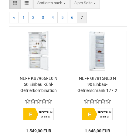
Sortieren nach
pro Seite
Sortieren nach
8 pro Seite
«
1
2
3
4
5
6
7
NEFF KB7966FE0 N
NEFF GI7815NE0 N
50 Einbau Kühl-
90 Einbau-
Gefrierkombination
Gefrierschrank 177.2
mit Gefrierfach unten
x 55.8 cm
193.5 x 70.8 cm
Flachscharnier mit
Flachscharnier
Softeinzug
SPEKTRUM
SPEKTRUM
E
E
A bis G
A bis G
1.549,00 EUR
1.648,00 EUR