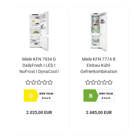
Miele KFN 7934 D
Miele KFN 7774 B
DailyFresh I LED I
Einbau-Kühl-
NoFrost I DynaCool I
Gefrierkombination
SoftClose Einbau-
178cm
Kühl-
Gefrierkombination
SPEKTRUM
SPEKTRUM
D
B
XXL 194cm
A bis G
A bis G
Nischenhöhe
2.025,00 EUR
2.685,00 EUR