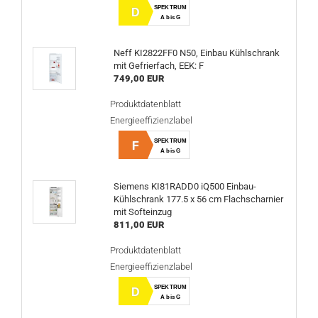
SPEKTRUM
D
A bis G
Neff KI2822FF0 N50, Einbau Kühlschrank
mit Gefrierfach, EEK: F
749,00 EUR
Produktdatenblatt
Energieeffizienzlabel
SPEKTRUM
F
A bis G
Siemens KI81RADD0 iQ500 Einbau-
Kühlschrank 177.5 x 56 cm Flachscharnier
mit Softeinzug
811,00 EUR
Produktdatenblatt
Energieeffizienzlabel
SPEKTRUM
D
A bis G