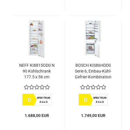
NEFF KI8815OD0 N
BOSCH KIS86HDD0
90 Kühlschrank
Serie 6, Einbau-Kühl-
177.5 x 56 cm
Gefrier-Kombination
Flachscharnier mit
mit Gefrierbereich
Softeinzug
unten, 177.2 x 55.8
cm, Flachscharnier
SPEKTRUM
SPEKTRUM
D
D
mit Softeinzug
A bis G
A bis G
1.688,00 EUR
1.749,00 EUR