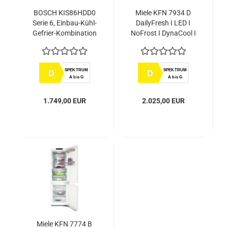
BOSCH KIS86HDD0
Miele KFN 7934 D
Serie 6, Einbau-Kühl-
DailyFresh I LED I
Gefrier-Kombination
NoFrost I DynaCool I
mit Gefrierbereich
SoftClose Einbau-
unten, 177.2 x 55.8
Kühl-
cm, Flachscharnier
Gefrierkombination
SPEKTRUM
SPEKTRUM
D
D
mit Softeinzug
XXL 194cm
A bis G
A bis G
Nischenhöhe
1.749,00 EUR
2.025,00 EUR
Miele KFN 7774 B