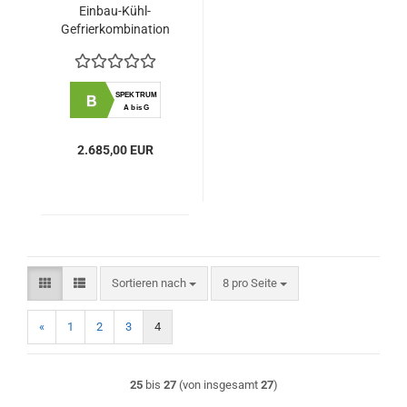
Einbau-Kühl-
Gefrierkombination
178cm
SPEKTRUM
B
A bis G
2.685,00 EUR
Sortieren nach
pro Seite
Sortieren nach
8 pro Seite
«
1
2
3
4
25
bis
27
(von insgesamt
27
)