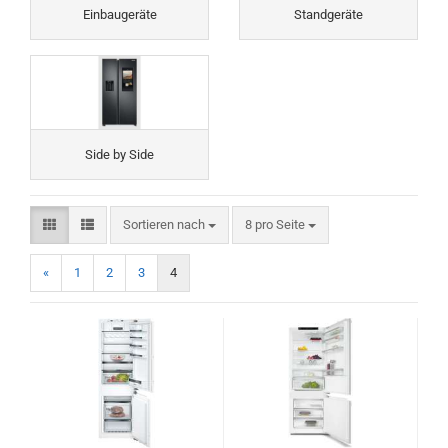
Einbaugeräte
Standgeräte
Side by Side
Sortieren nach
pro Seite
Sortieren nach
8 pro Seite
«
1
2
3
4