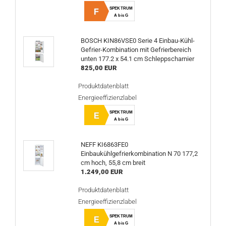
SPEKTRUM
F
A bis G
BOSCH KIN86VSE0 Serie 4 Einbau-Kühl-
Gefrier-Kombination mit Gefrierbereich
unten 177.2 x 54.1 cm Schleppscharnier
825,00 EUR
Produktdatenblatt
Energieeffizienzlabel
SPEKTRUM
E
A bis G
NEFF KI6863FE0
Einbaukühlgefrierkombination N 70 177,2
cm hoch, 55,8 cm breit
1.249,00 EUR
Produktdatenblatt
Energieeffizienzlabel
SPEKTRUM
E
A bis G