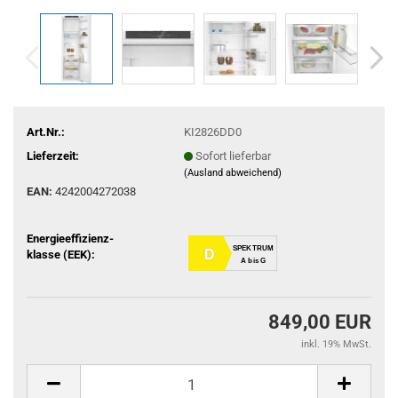
Art.Nr.:
KI2826DD0
Lieferzeit:
Sofort lieferbar
(Ausland abweichend)
EAN:
4242004272038
Energieeffizienz-
SPEKTRUM
D
klasse (EEK):
A bis G
849,00 EUR
inkl. 19% MwSt.