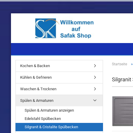
KOCHEN & BACKEN
KÜHLEN & GEFRIEREN
WASCHEN & TROC
Startseite
Kochen & Backen
Einbaugeräte
Einbaugeräte
Einbaugeräte
Kühlen & Gefrieren
Silgrani
Standgeräte
Standgeräte
Standgeräte
Waschen & Trocknen
Spülen & Armaturen
Spülen & Armaturen anzeigen
Edelstahl Spülbecken
Einbaugeräte
Silgranit & Cristalite Spülbecken
Standgeräte