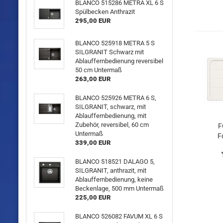
BLANCO 515286 METRA XL 6 S
Spülbecken Anthrazit
295,00 EUR
BLANCO 525918 METRA 5 S
SILGRANIT Schwarz mit
Ablauffernbedienung reversibel
50 cm Untermaß
263,00 EUR
BLANCO 525926 METRA 6 S,
SILGRANIT, schwarz, mit
Ablauffernbedienung, mit
Zubehör, reversibel, 60 cm
F
Untermaß
F
339,00 EUR
Alp
4
BLANCO 518521 DALAGO 5,
SILGRANIT, anthrazit, mit
Ablauffernbedienung, keine
Beckenlage, 500 mm Untermaß
225,00 EUR
BLANCO 526082 FAVUM XL 6 S