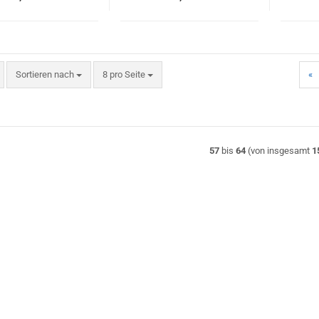
Sortieren nach
pro Seite
Sortieren nach
8 pro Seite
«
57
bis
64
(von insgesamt
1