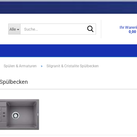
Suche...
Ihr Waren
Alle
0,00
KNEN
SPÜLEN & ARMATUREN
GESCHIRRSPÜLER
DUNSTABZUGSHA
»
»
Spülen & Armaturen
Silgranit & Cristalite Spülbecken
Einbaugeräte
Einbaugeräte
t Spülbecken
Standgeräte
Standgeräte
Side by Side