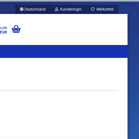
Deutschland
Kundenlogin
Merkzettel
korb
 EUR
UBEN
KAFFEEVOLLAUTOMATEN
ACCESSOIRES
WEITERE