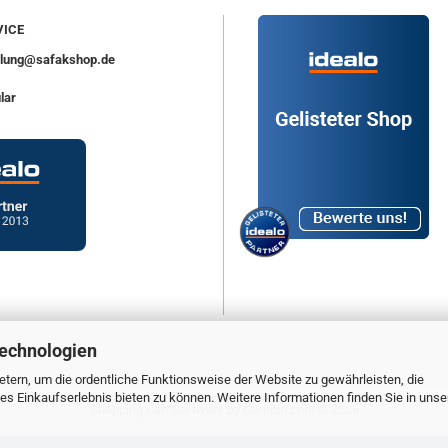
ICE
ellung@safakshop.de
lar
Technologien
tern, um die ordentliche Funktionsweise der Website zu gewährleisten, die
s Einkaufserlebnis bieten zu können. Weitere Informationen finden Sie in unse
Shopping Cart Software
by Gambio.com © 2026