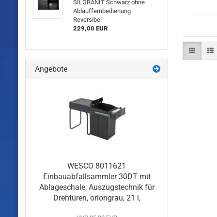
SILGRANIT Schwarz ohne
Ablauffernbedienung
Reversibel
229,00 EUR
Angebote
WESCO 8011621
Einbauabfallsammler 30DT mit
Ablageschale, Auszugstechnik für
Drehtüren, oriongrau, 21 l,