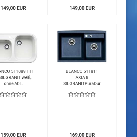
149,00 EUR
149,00 EUR
ANCO 511089 HIT
BLANCO 511811
 SILGRANIT weiß,
AXIA 8
ohne Abl.,
SILGRANITPuraDur
ptbecken rechts,
mit
Ablauffernbedienung
mit Zubehör
Nachtblau
159,00 EUR
169,00 EUR