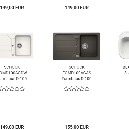
149,00 EUR
149,00 EUR
SCHOCK
SCHOCK
BL
OMD100AGDW
FOMD100AGAS
8,
ormhaus D-100
Formhaus D-100
ina Unterschrank
Asphalt
Hau
5 cm Aufliegend
Unterschrank 45 cm
CRISTALITE®
Aufliegend
CRISTALITE®
149,00 EUR
155,00 EUR