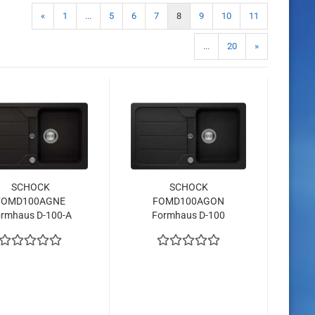
«
1
...
5
6
7
8
9
10
11
...
20
»
SCHOCK
SCHOCK
FOMD100AGNE
FOMD100AGON
rmhaus D-100-A
Formhaus D-100
ro Unterschrank
Onyx Unterschrank
5 cm Aufliegend
45 cm Aufliegend
CRISTALITE®
CRISTALITE®