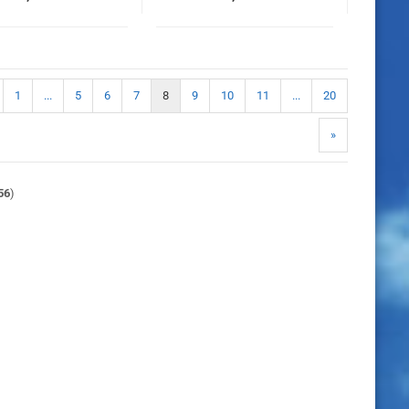
1
...
5
6
7
8
9
10
11
...
20
»
56
)