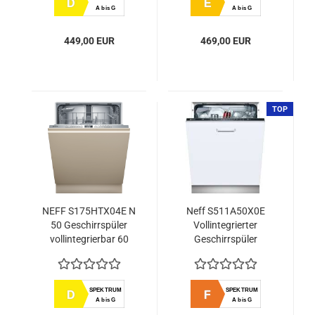
D
E
A bis G
A bis G
449,00 EUR
469,00 EUR
TOP
NEFF S175HTX04E N
Neff S511A50X0E
50 Geschirrspüler
Vollintegrierter
vollintegrierbar 60
Geschirrspüler
cm VarioScharnier
für besondere
Einbausituationen
SPEKTRUM
SPEKTRUM
D
F
A bis G
A bis G