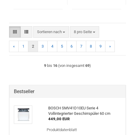
Sortieren nach
pro Seite
Sortieren nach
8 pro Seite
«
1
2
3
4
5
6
7
8
9
»
9
bis
16
(von insgesamt
69
)
Bestseller
BOSCH SMV41D10EU Serie 4
Vollintegrierter Geschirrspüler 60 cm
449,00 EUR
Produktdatenblatt