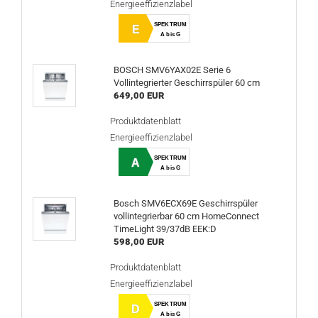
Energieeffizienzlabel
SPEKTRUM
E
A bis G
BOSCH SMV6YAX02E Serie 6
Vollintegrierter Geschirrspüler 60 cm
649,00 EUR
Produktdatenblatt
Energieeffizienzlabel
SPEKTRUM
A
A bis G
Bosch SMV6ECX69E Geschirrspüler
vollintegrierbar 60 cm HomeConnect
TimeLight 39/37dB EEK:D
598,00 EUR
Produktdatenblatt
Energieeffizienzlabel
SPEKTRUM
D
A bis G