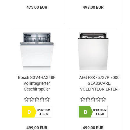
475,00 EUR
498,00 EUR
Bosch SGV4HAX48E
AEG FSK75737P 7000
Vollintegrierter
GLASSCARE,
Geschirrspüler
VOLLINTEGRIERTER-
GESCHIRRSPÜLER 60 CM,
AIRDRY - PERFEKTE
TROCKNUNGSERGEBNISSE,
SPEKTRUM
SPEKTRUM
D
B
MAXIFLEX
A bis G
A bis G
BESTECKSCHUBLADE,
QUICKSELECT DISPLAY
499,00 EUR
499,00 EUR