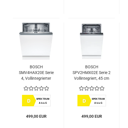
BOSCH
BOSCH
SMV4HAX20E Serie
SPV2HMX02E Serie 2
4, Vollintegrierter
Vollintegriert, 45 cm
Geschirrspüler, 60 cm
breit
SPEKTRUM
SPEKTRUM
D
D
A bis G
A bis G
499,00 EUR
499,00 EUR