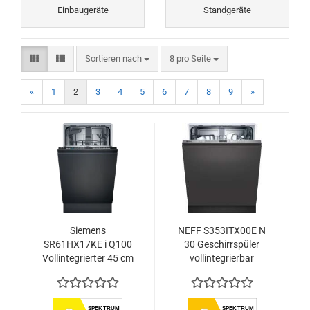
Einbaugeräte
Standgeräte
Sortieren nach
pro Seite
Sortieren nach
8 pro Seite
«
1
2
3
4
5
6
7
8
9
»
Siemens
NEFF S353ITX00E N
SR61HX17KE i Q100
30 Geschirrspüler
Vollintegrierter 45 cm
vollintegrierbar
Geschirrspüler
SPEKTRUM
SPEKTRUM