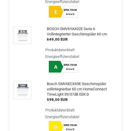
Energieeffizienzlabel
SPEKTRUM
E
A bis G
BOSCH SMV6YAX02E Serie 6
Vollintegrierter Geschirrspüler 60 cm
649,00 EUR
Produktdatenblatt
Energieeffizienzlabel
SPEKTRUM
A
A bis G
Bosch SMV6ECX69E Geschirrspüler
vollintegrierbar 60 cm HomeConnect
TimeLight 39/37dB EEK:D
598,00 EUR
Produktdatenblatt
Energieeffizienzlabel
SPEKTRUM
D
A bis G