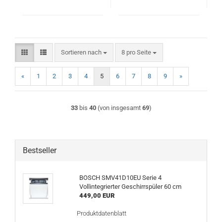
Sortieren nach
pro Seite
Sortieren nach
8 pro Seite
«
1
2
3
4
5
6
7
8
9
»
33
bis
40
(von insgesamt
69
)
Bestseller
BOSCH SMV41D10EU Serie 4
Vollintegrierter Geschirrspüler 60 cm
449,00 EUR
Produktdatenblatt