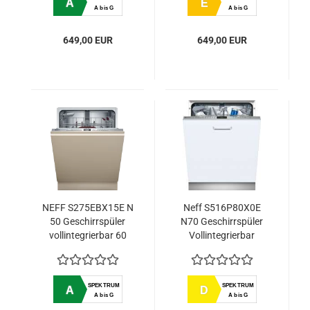
A
E
A bis G
A bis G
649,00 EUR
649,00 EUR
NEFF S275EBX15E N
Neff S516P80X0E
50 Geschirrspüler
N70 Geschirrspüler
vollintegrierbar 60
Vollintegrierbar
cm XXL,
VarioScharnier für
besondere
SPEKTRUM
SPEKTRUM
A
D
Einbausituationen
A bis G
A bis G