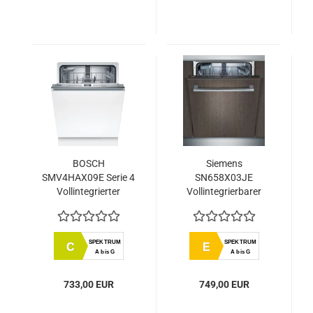
BOSCH
Siemens
SMV4HAX09E Serie 4
SN658X03JE
Vollintegrierter
Vollintegrierbarer
Geschirrspüler 60 cm
Einbaugeschirrspüler
EEK: A++
SPEKTRUM
SPEKTRUM
C
E
A bis G
A bis G
733,00 EUR
749,00 EUR