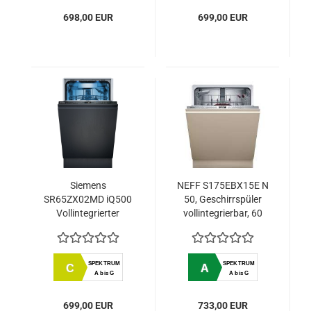
698,00 EUR
699,00 EUR
Siemens
NEFF S175EBX15E N
SR65ZX02MD iQ500
50, Geschirrspüler
Vollintegrierter
vollintegrierbar, 60
Geschirrspüler 45 cm
cm, VarioScharnier
SPEKTRUM
SPEKTRUM
C
A
A bis G
A bis G
699,00 EUR
733,00 EUR