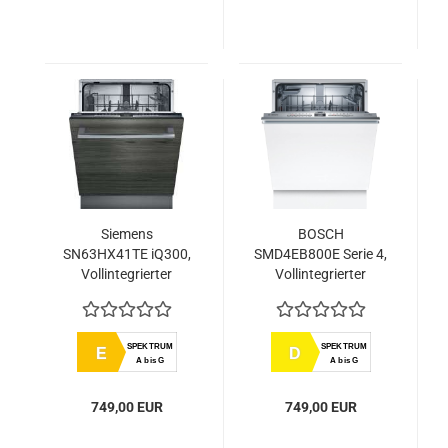
Siemens
BOSCH
SN63HX41TE iQ300,
SMD4EB800E Serie 4,
Vollintegrierter
Vollintegrierter
Geschirrspüler, 60 cm
Geschirrspüler, 60 cm
SPEKTRUM
SPEKTRUM
E
D
A bis G
A bis G
749,00 EUR
749,00 EUR