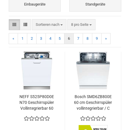
Einbaugeräte
Standgeräte
Sortieren nach
pro Seite
Sortieren nach
8 pro Seite
«
1
2
3
4
5
6
7
8
9
»
NEFF S525P80D0E
Bosch SMD6ZB800E
N70 Geschirrspüler
60 cm Geschirrspüler
Vollintegrierbar 60
vollintegrierbar / C
cm XXL
SPEKTRUM