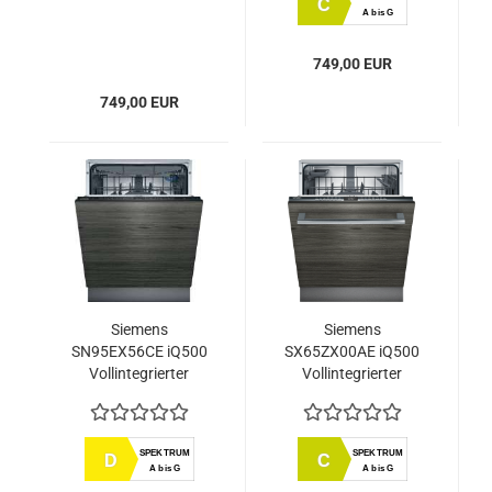
C
A bis G
749,00 EUR
749,00 EUR
Siemens
Siemens
SN95EX56CE iQ500
SX65ZX00AE iQ500
Vollintegrierter
Vollintegrierter
Geschirrspüler 60 cm
Geschirrspüler 60 cm
XXL
SPEKTRUM
SPEKTRUM
D
C
A bis G
A bis G