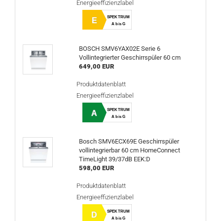
Energieeffizienzlabel
SPEKTRUM
E
A bis G
BOSCH SMV6YAX02E Serie 6
Vollintegrierter Geschirrspüler 60 cm
649,00 EUR
Produktdatenblatt
Energieeffizienzlabel
SPEKTRUM
A
A bis G
Bosch SMV6ECX69E Geschirrspüler
vollintegrierbar 60 cm HomeConnect
TimeLight 39/37dB EEK:D
598,00 EUR
Produktdatenblatt
Energieeffizienzlabel
SPEKTRUM
D
A bis G