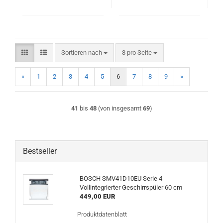
Sortieren nach
pro Seite
Sortieren nach
8 pro Seite
«
1
2
3
4
5
6
7
8
9
»
41
bis
48
(von insgesamt
69
)
Bestseller
BOSCH SMV41D10EU Serie 4
Vollintegrierter Geschirrspüler 60 cm
449,00 EUR
Produktdatenblatt