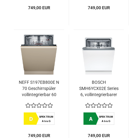
749,00 EUR
749,00 EUR
NEFF S197EB800E N
BOSCH
70 Geschirrspüler
SMH6YCX02E Series
vollintegrierbar 60
6, vollintegrierbarer
cm VarioScharnier
Geschirrspüler, 60
für besondere
cm,
Einbausituationen
SPEKTRUM
SPEKTRUM
D
A
A bis G
A bis G
749,00 EUR
749,00 EUR