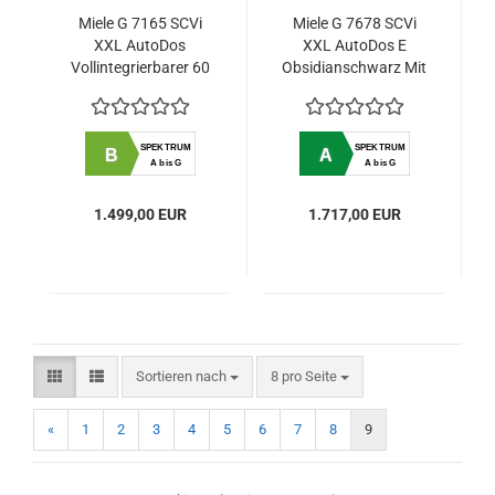
Miele G 7165 SCVi
Miele G 7678 SCVi
XXL AutoDos
XXL AutoDos E
Vollintegrierbarer 60
Obsidianschwarz Mit
cm Geschirrspüler
automatischer
Dosierung dank
AutoDos mit
SPEKTRUM
SPEKTRUM
B
A
integrierter
A bis G
A bis G
PowerDisk.
1.499,00 EUR
1.717,00 EUR
Sortieren nach
pro Seite
Sortieren nach
8 pro Seite
«
1
2
3
4
5
6
7
8
9