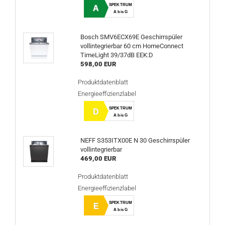
SPEKTRUM
A
A bis G
Bosch SMV6ECX69E Geschirrspüler
vollintegrierbar 60 cm HomeConnect
TimeLight 39/37dB EEK:D
598,00 EUR
Produktdatenblatt
Energieeffizienzlabel
SPEKTRUM
D
A bis G
NEFF S353ITX00E N 30 Geschirrspüler
vollintegrierbar
469,00 EUR
Produktdatenblatt
Energieeffizienzlabel
SPEKTRUM
E
A bis G