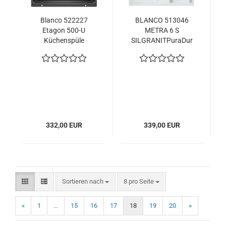
Blanco 522227
BLANCO 513046
Etagon 500-U
METRA 6 S
Küchenspüle
SILGRANITPuraDur
anthrazit
mit Abl. mit Zub.
reversibel Weiß
332,00 EUR
339,00 EUR
Sortieren nach
pro Seite
Sortieren nach
8 pro Seite
«
1
...
15
16
17
18
19
20
»