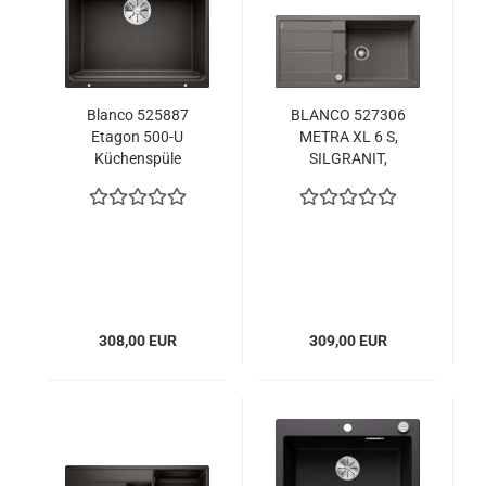
Blanco 525887
BLANCO 527306
Etagon 500-U
METRA XL 6 S,
Küchenspüle
SILGRANIT,
schwarz
vulkangrau, mit
Ablauffernbedienung,
reversibel, 600 mm
Untermaß
308,00 EUR
309,00 EUR