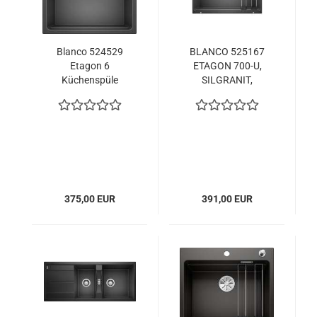
Blanco 524529
BLANCO 525167
Etagon 6
ETAGON 700-U,
Küchenspüle
SILGRANIT,
anthrazit
anthrazit, ohne
Ablauffernbedienung,
mit Zubehör, keine
Beckenlage, 800 mm
Untermaß
375,00 EUR
391,00 EUR