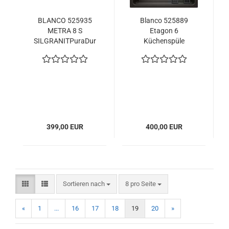
BLANCO 525935
Blanco 525889
METRA 8 S
Etagon 6
SILGRANITPuraDur
Küchenspüle
mit Zubehör
schwarz
reversibel Schwarz
399,00 EUR
400,00 EUR
Sortieren nach
pro Seite
Sortieren nach
8 pro Seite
«
1
...
16
17
18
19
20
»