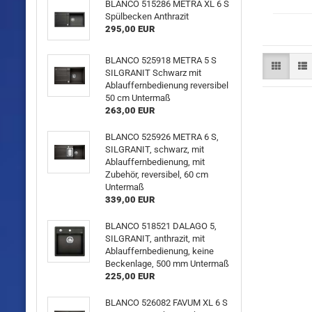
BLANCO 515286 METRA XL 6 S
Spülbecken Anthrazit
295,00 EUR
BLANCO 525918 METRA 5 S
SILGRANIT Schwarz mit
Ablauffernbedienung reversibel
50 cm Untermaß
263,00 EUR
BLANCO 525926 METRA 6 S,
SILGRANIT, schwarz, mit
Ablauffernbedienung, mit
Zubehör, reversibel, 60 cm
Untermaß
339,00 EUR
BLANCO 518521 DALAGO 5,
SILGRANIT, anthrazit, mit
Ablauffernbedienung, keine
Beckenlage, 500 mm Untermaß
225,00 EUR
BLANCO 526082 FAVUM XL 6 S