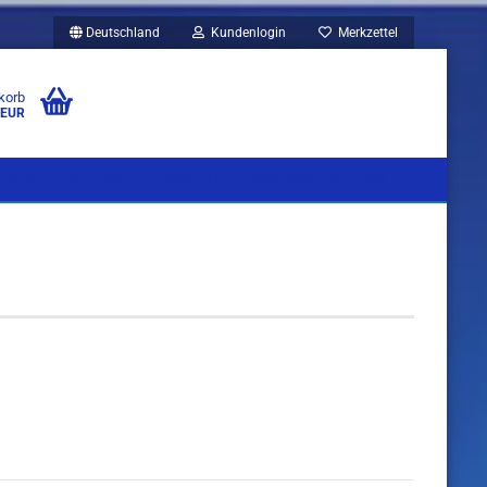
Deutschland
Kundenlogin
Merkzettel
korb
 EUR
UBEN
KAFFEEVOLLAUTOMATEN
ACCESSOIRES
WEITERE