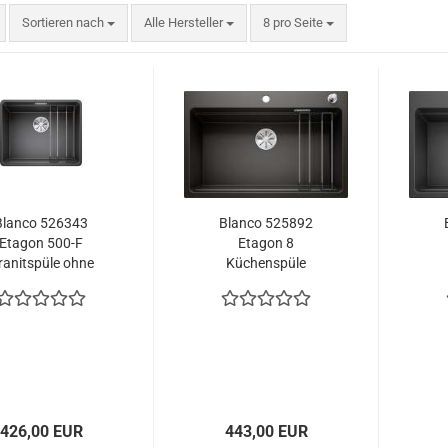
Sortieren nach
pro Seite
Sortieren nach
Alle Hersteller
8 pro Seite
Blanco 526343
Blanco 525892
Etagon 500-F
Etagon 8
ranitspüle ohne
Küchenspüle
auffernbedienung
schwarz
426,00 EUR
443,00 EUR