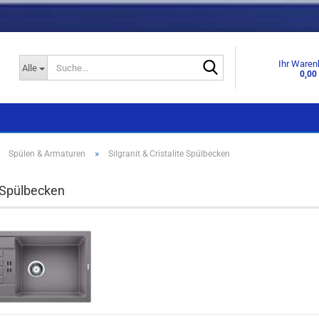
Suche...
Ihr Waren
Alle
0,00
KNEN
SPÜLEN & ARMATUREN
GESCHIRRSPÜLER
DUNSTABZUGSHA
»
»
Spülen & Armaturen
Silgranit & Cristalite Spülbecken
Einbaugeräte
Einbaugeräte
t Spülbecken
Standgeräte
Standgeräte
Side by Side