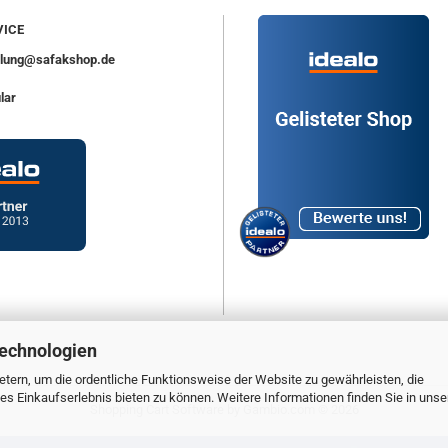
ICE
ellung@safakshop.de
lar
Technologien
tern, um die ordentliche Funktionsweise der Website zu gewährleisten, die
s Einkaufserlebnis bieten zu können. Weitere Informationen finden Sie in unse
Shopping Cart Software
by Gambio.com © 2026