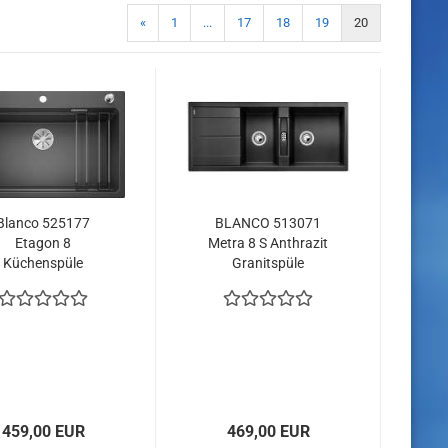
«
1
...
17
18
19
20
Blanco 525177
BLANCO 513071
Etagon 8
Metra 8 S Anthrazit
Küchenspüle
Granitspüle
anthrazit
459,00 EUR
469,00 EUR