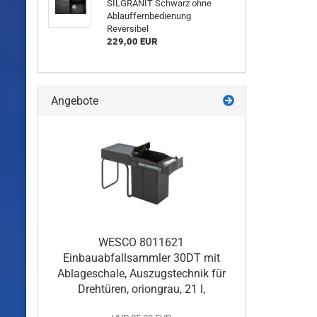
SILGRANIT Schwarz ohne
Ablauffernbedienung
Reversibel
229,00 EUR
Angebote
WESCO 8011621
Einbauabfallsammler 30DT mit
Ablageschale, Auszugstechnik für
Drehtüren, oriongrau, 21 l,