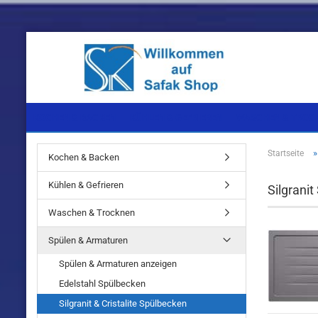
KOCHEN & BACKEN
KÜHLEN & GEFRIEREN
WASCHEN & TROC
Startseite
Kochen & Backen
Einbaugeräte
Einbaugeräte
Einbaugeräte
Kühlen & Gefrieren
Silgrani
Standgeräte
Standgeräte
Standgeräte
Waschen & Trocknen
Spülen & Armaturen
Spülen & Armaturen anzeigen
Edelstahl Spülbecken
Einbaugeräte
Silgranit & Cristalite Spülbecken
Standgeräte