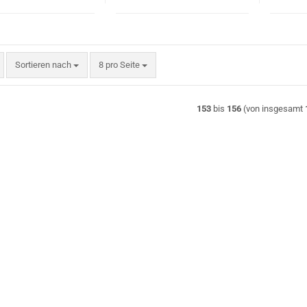
Sortieren nach
pro Seite
Sortieren nach
8 pro Seite
153
bis
156
(von insgesamt