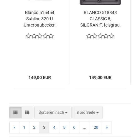
Blanco 515454
BLANCO 518843
Subline 320-U
CLASSIC 8,
Unterbaubecken
SILGRANIT, felsgrau,
SILGRANIT PuraDur
ohne
Seidengrau
Ablauffernbedienung,
Becken rechts, 800
mm Untermaß
149,00 EUR
149,00 EUR
Sortieren nach
pro Seite
Sortieren nach
8 pro Seite
«
1
2
3
4
5
6
...
20
»