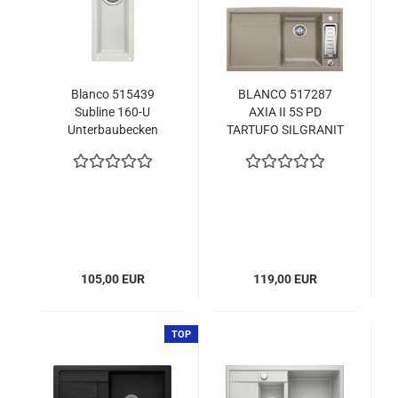
Blanco 515439
BLANCO 517287
Subline 160-U
AXIA II 5S PD
Unterbaubecken
TARTUFO SILGRANIT
SILGRANIT®
M.ZUB (517287)
PuraDur® Steingrau
105,00 EUR
119,00 EUR
TOP