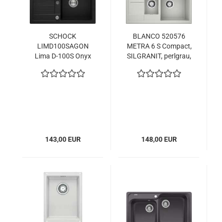
SCHOCK
BLANCO 520576
LIMD100SAGON
METRA 6 S Compact,
Lima D-100S Onyx
SILGRANIT, perlgrau,
mit
mit
Excenterbedienung B
Ablauffernbedienung,
780 x T 500 mm
reversibel, 600 mm
Untermaß
143,00 EUR
148,00 EUR